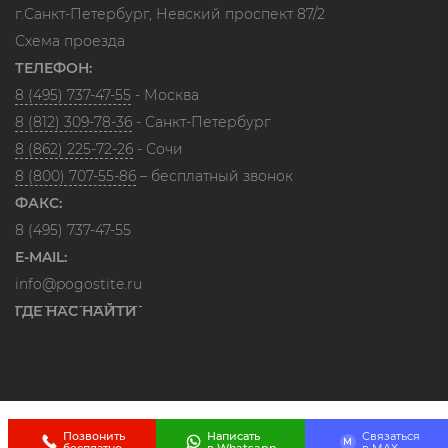
г.Санкт-Петербург, Невский проспект 87/2
Схема проезда
ТЕЛЕФОН:
8 (495) 737-47-55
- Москва
8 (812) 309-78-36
- Санкт-Петербург
8 (862) 225-72-26
- Сочи
8 (800) 707-55-86
– бесплатный звонок
ФАКС:
8 (495) 737-47-55
E-MAIL:
info@pogostite.ru
ГДЕ НАС НАЙТИ
Позвонить
Написать
Связаться
M
бесплатно
в Whatsapp
в МАХ