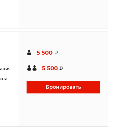
5 500
₽
5 500
ания
₽
ата
Бронировать