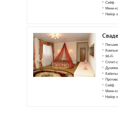
Сейф
Мини-х
Набор х
Свад
Письме
Компью
Wi-Fi
Сплит-
Душева
Кабель
Против
Сейф
Мини-х
Набор х