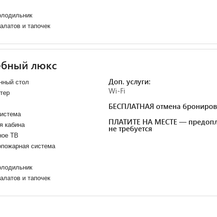
олодильник
алатов и тапочек
ебный люкс
Доп. услуги:
нный стол
Wi-Fi
тер
БЕСПЛАТНАЯ отмена брониров
система
ПЛАТИТЕ НА МЕСТЕ — предопл
я кабина
не требуется
ное ТВ
опожарная система
олодильник
алатов и тапочек