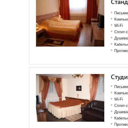
Станд
Письме
Компью
Wi-Fi
Сплит-
Душева
Кабель
Против
Студи
Письме
Компью
Wi-Fi
Сплит-
Душева
Кабель
Против