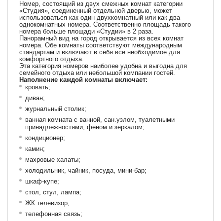
Номер, состоящий из двух смежных комнат категории
«Студия», соединенный отдельной дверью, может
использоваться как один двухкомнатный или как два
однокомнатных номера. Соответственно площадь такого
номера больше площади «Студии» в 2 раза.
Панорамный вид на город открывается из всех комнат
номера. Обе комнаты соответствуют международным
стандартам и включают в себя все необходимое для
комфортного отдыха.
Эта категория номеров наиболее удобна и выгодна для
семейного отдыха или небольшой компании гостей.
Наполнение каждой комнаты включает:
кровать;
диван;
журнальный столик;
ванная комната с ванной, сан.узлом, туалетными
принадлежностями, феном и зеркалом;
кондиционер;
камин;
махровые халаты;
холодильник, чайник, посуда, мини-бар;
шкаф-купе;
стол, стул, лампа;
ЖК телевизор;
телефонная связь;