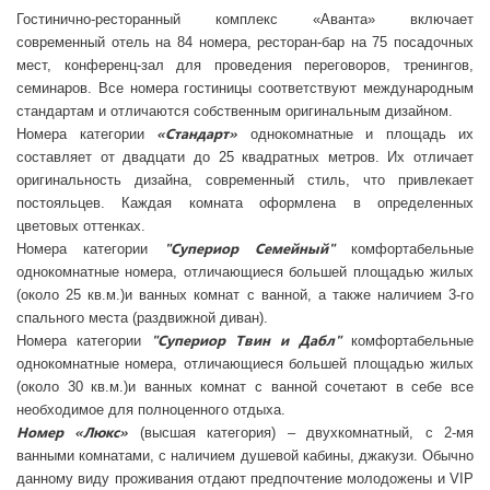
Гостинично-ресторанный комплекс «Аванта» включает
современный отель на 84 номера, ресторан-бар на 75 посадочных
мест, конференц-зал для проведения переговоров, тренингов,
семинаров. Все номера гостиницы соответствуют международным
стандартам и отличаются собственным оригинальным дизайном.
«Стандарт»
Номера категории
однокомнатные и площадь их
составляет от двадцати до 25 квадратных метров. Их отличает
оригинальность дизайна, современный стиль, что привлекает
постояльцев. Каждая комната оформлена в определенных
цветовых оттенках.
"Супериор Семейный"
Номера категории
комфортабельные
однокомнатные номера, отличающиеся большей площадью жилых
(около 25 кв.м.)и ванных комнат с ванной, а также наличием 3-го
спального места (раздвижной диван).
"Cупериор Твин и Дабл"
Номера категории
комфортабельные
однокомнатные номера, отличающиеся большей площадью жилых
(около 30 кв.м.)и ванных комнат c ванной сочетают в себе все
необходимое для полноценного отдыха.
Номер «Люкс»
(высшая категория) – двухкомнатный, с 2-мя
ванными комнатами, с наличием душевой кабины, джакузи. Обычно
данному виду проживания отдают предпочтение молодожены и VIP