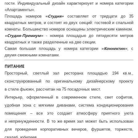
гости. Индивидуальный дизайн характеризует и номера категории
«Апартаменты».
«Студия»
Площадь номеров
составляет от тридцати до 35
квадратных метров, и состоят из двух секций: гостевой и спальной
комнаты. Большинство номеров оснащены электрическим камином.
«Студия-Премиум»
- номера площадью до пятидесяти метров
квадратных и также разделенные на две секции.
«Коннектин»
Самая большая площадь у номера категории
, с
двумя смежными комнатами.
ПИТАНИЕ
Просторный, светлый зал ресторана площадью 194 кв.м.,
сконструированный по оригинальному дизайнерскому проекту
в стиле фьюжн, рассчитан на 75 посадочных мест.
Интерьер, оформленный в современном стиле, свет софитов,
удобная зона с мягкими диванами, система кондиционирования
помещения – все это создает атмосферу приятного уюта
и непринужденности. В то же время зал может быть использован
для проведения корпоративных вечеров, фуршетов, торжеств,
свадеб, юбилеев.