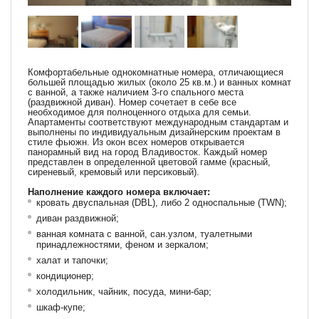
Комфортабельные однокомнатные номера, отличающиеся
большей площадью жилых (около 25 кв.м.) и ванных комнат
с ванной, а также наличием 3-го спального места
(раздвижной диван). Номер сочетает в себе все
необходимое для полноценного отдыха для семьи.
Апартаменты соответствуют международным стандартам и
выполнены по индивидуальным дизайнерским проектам в
стиле фьюжн. Из окон всех номеров открывается
панорамный вид на город Владивосток. Каждый номер
представлен в определенной цветовой гамме (красный,
сиреневый, кремовый или персиковый).
Наполнение каждого номера включает:
кровать двуспальная (DBL), либо 2 односпальные (TWN);
диван раздвижной;
ванная комната с ванной, сан.узлом, туалетными
принадлежностями, феном и зеркалом;
халат и тапочки;
кондиционер;
холодильник, чайник, посуда, мини-бар;
шкаф-купе;