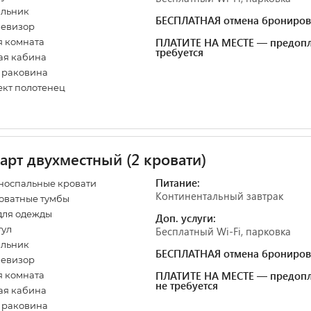
ильник
БЕСПЛАТНАЯ отмена брониров
левизор
ПЛАТИТЕ НА МЕСТЕ — предопл
 комната
требуется
ая кабина
,
раковина
кт полотенец
арт двухместный (2 кровати)
Питание:
носпальные кровати
Континентальный завтрак
оватные тумбы
для одежды
Доп. услуги:
тул
Бесплатный Wi-Fi, парковка
ильник
БЕСПЛАТНАЯ отмена брониров
левизор
ПЛАТИТЕ НА МЕСТЕ — предопл
 комната
не требуется
ая кабина
, раковина