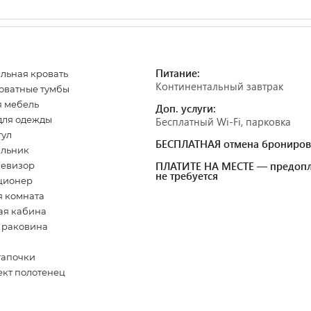
Питание:
льная кровать
Континентальный завтрак
оватные тумбы
 мебель
Доп. услуги:
для одежды
Бесплатный Wi-Fi, парковка
тул
БЕСПЛАТНАЯ отмена брониров
ильник
ПЛАТИТЕ НА МЕСТЕ — предопл
левизор
не требуется
ционер
 комната
ая кабина
, раковина
 тапочки
кт полотенец