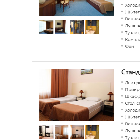
Холод
ЖК-те
Ванная
Душев
Туалет
Компле
Фен
Станд
Две од
Прикр
Шкаф 
Стол, с
Холод
ЖК-те
Ванная
Душев
Туалет