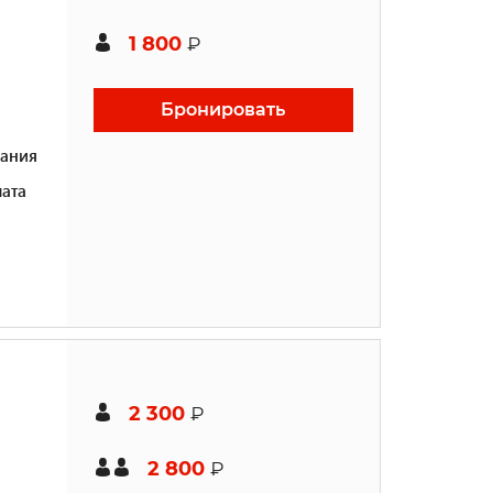
1 800
₽
Бронировать
ания
ата
2 300
₽
2 800
₽