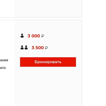
3 000
₽
3 500
₽
ания
Бронировать
ата