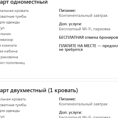
арт одноместный
Питание:
альная кровать
Континентальный завтрак
оватные тумбы
для одежды
Доп. услуги:
тул
Бесплатный Wi-Fi, парковка
ильник
БЕСПЛАТНАЯ отмена брониров
левизор
ПЛАТИТЕ НА МЕСТЕ — предопл
 комната
не требуется
ая кабина
, раковина
кт полотенец
арт двухместный (1 кровать)
Питание:
льная кровать
Континентальный завтрак
оватные тумбы
для одежды
Доп. услуги:
тул
Бесплатный Wi-Fi, парковка