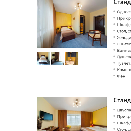
Станд
Односп
Прикр
Шкаф 
Стол, с
Холод
ЖК-те
Ванная
Душев
Туалет
Компле
Фен
Станд
Двуспа
Прикр
Шкаф 
Стол, с