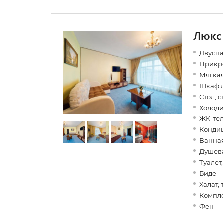
Люкс
Двуспа
Прикр
Мягкая
Шкаф 
Стол, с
Холод
ЖК-те
Конди
Ванная
Душев
Туалет
Биде
Халат,
Компле
Фен