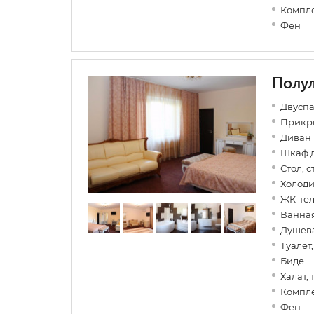
Компле
Фен
Полу
Двуспа
Прикр
Диван
Шкаф 
Стол, с
Холод
ЖК-те
Ванная
Душев
Туалет
Биде
Халат,
Компле
Фен