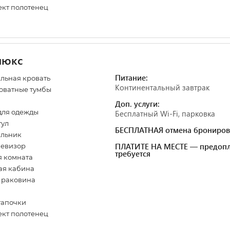
кт полотенец
люкс
Питание:
льная кровать
Континентальный завтрак
оватные тумбы
Доп. услуги:
для одежды
Бесплатный Wi-Fi, парковка
тул
БЕСПЛАТНАЯ отмена брониров
ильник
ПЛАТИТЕ НА МЕСТЕ — предопл
левизор
требуется
 комната
ая кабина
, раковина
 тапочки
кт полотенец