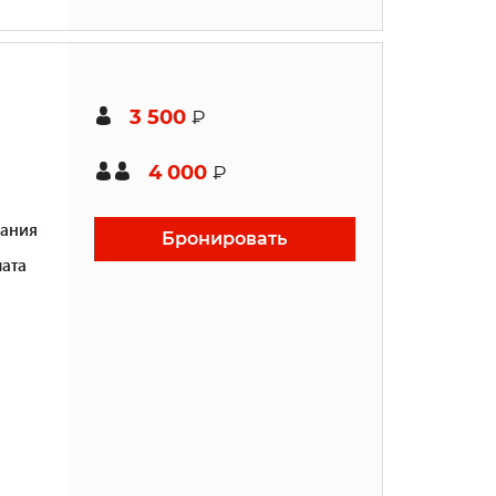
3 500
₽
4 000
₽
ания
Бронировать
ата