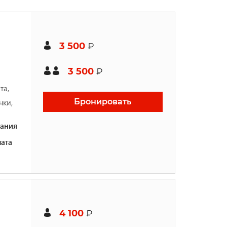
3 500
₽
3 500
₽
та,
Бронировать
чки,
ания
ата
4 100
₽