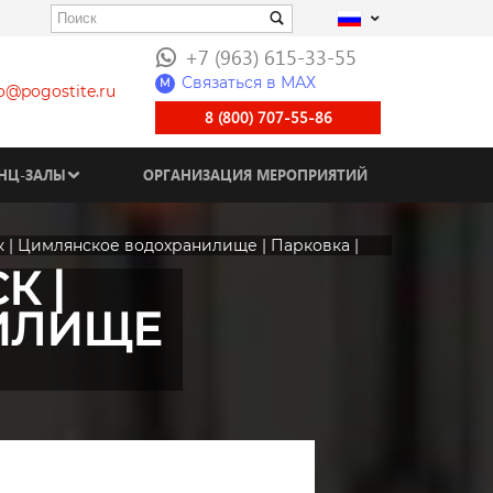
+7 (963) 615-33-55
Связаться в МАХ
M
fo@pogostite.ru
8 (800) 707-55-86
НЦ-ЗАЛЫ
ОРГАНИЗАЦИЯ МЕРОПРИЯТИЙ
ск | Цимлянское водохранилище | Парковка |
К |
ИЛИЩЕ