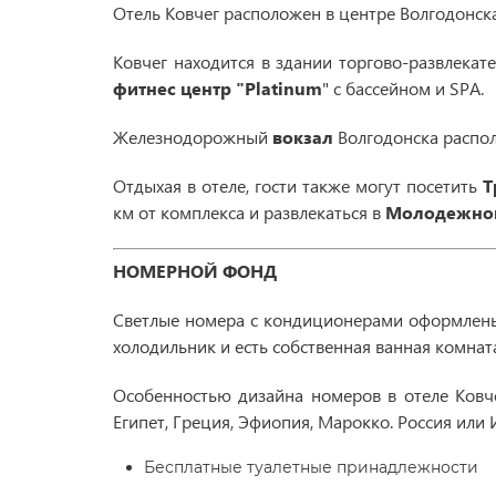
Отель Ковчег расположен в центре Волгодонска
Ковчег находится в здании торгово-развлекат
фитнес центр "
P
latinum
" с бассейном и SPA.
Железнодорожный
вокзал
Волгодонска распо
Отдыхая в отеле, гости также могут посетить
Т
км от комплекса и развлекаться в
Молодежном
НОМЕРНОЙ ФОНД
Светлые номера с кондиционерами оформлены в
холодильник и есть собственная ванная комна
Особенностью дизайна номеров в отеле Ковч
Египет, Греция, Эфиопия, Марокко. Россия или
Бесплатные туалетные принадлежности