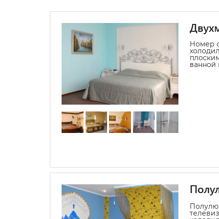
Двухм
Номер 
холодил
плоским
ванной 
Полу
Полулюк
телевиз