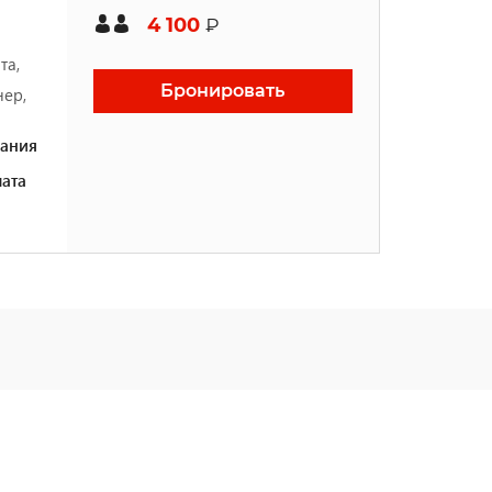
4 100
₽
та,
Бронировать
ер,
ания
ата