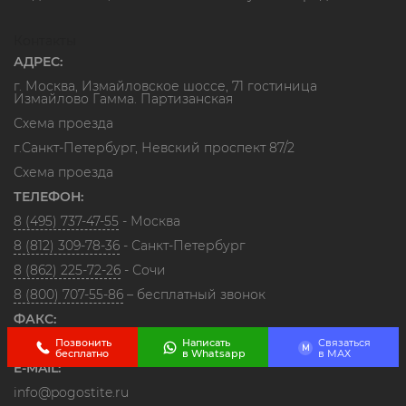
Контакты
АДРЕС:
г. Москва, Измайловское шоссе, 71 гостиница
Измайлово Гамма. Партизанская
Схема проезда
г.Санкт-Петербург, Невский проспект 87/2
Схема проезда
ТЕЛЕФОН:
8 (495) 737-47-55
- Москва
8 (812) 309-78-36
- Санкт-Петербург
8 (862) 225-72-26
- Сочи
8 (800) 707-55-86
– бесплатный звонок
ФАКС:
8 (495) 737-47-55
Позвонить
Написать
Связаться
M
бесплатно
в Whatsapp
в МАХ
E-MAIL:
info@pogostite.ru