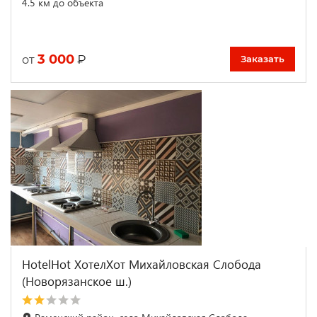
4.5 км до объекта
3 000
₽
от
Заказать
HotelHot ХотелХот Михайловская Слобода
(Новорязанское ш.)