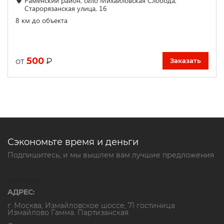
Раменский район, село Михайловская Слобода,
Старорязанская улица, 16
8 км до объекта
500
₽
от
Заказать
Сэкономьте время и деньги
Подпишитесь, и мы вышлем вам лучшие предложения
Контакты
АДРЕС:
г. Москва, Измайловское шоссе, 71 гостиница
Измайлово Гамма. Партизанская