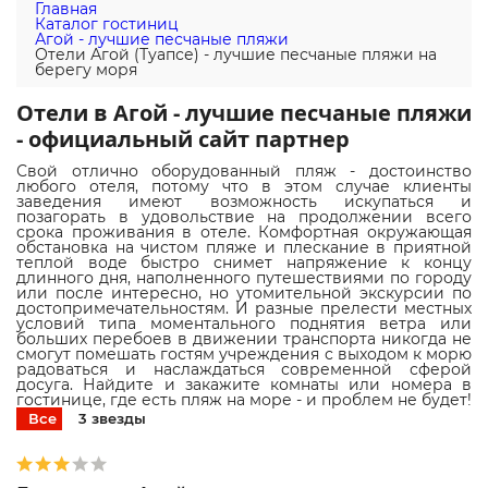
Главная
Каталог гостиниц
Агой - лучшие песчаные пляжи
Отели Агой (Туапсе) - лучшие песчаные пляжи на
берегу моря
Отели в Агой - лучшие песчаные пляжи
- официальный сайт партнер
Свой отлично оборудованный пляж - достоинство
любого отеля, потому что в этом случае клиенты
заведения имеют возможность искупаться и
позагорать в удовольствие на продолжении всего
срока проживания в отеле. Комфортная окружающая
обстановка на чистом пляже и плескание в приятной
теплой воде быстро снимет напряжение к концу
длинного дня, наполненного путешествиями по городу
или после интересно, но утомительной экскурсии по
достопримечательностям. И разные прелести местных
условий типа моментального поднятия ветра или
больших перебоев в движении транспорта никогда не
смогут помешать гостям учреждения с выходом к морю
радоваться и наслаждаться современной сферой
досуга. Найдите и закажите комнаты или номера в
гостинице, где есть пляж на море - и проблем не будет!
Все
3 звезды