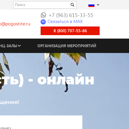
+7 (963) 615-33-55
Связаться в МАХ
M
fo@pogostite.ru
8 (800) 707-55-86
НЦ-ЗАЛЫ
ОРГАНИЗАЦИЯ МЕРОПРИЯТИЙ
ть) - онлайн
ещения!
(РУБ)