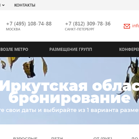
Я
КОНТАКТЫ
+7 (495) 108-74-88
+7 (812) 309-78-36
in
МОСКВА
САНКТ-ПЕТЕРБУРГ
ВОЗЛЕ МЕТРО
РАЗМЕЩЕНИЕ ГРУПП
КОНФЕРЕ
Иркутская облас
бронирование
е свои даты и выбирайте из 1 варианта разм
ВЗРОСЛЫЕ
ДЕТИ
ОТ (РУБ)
ДО 