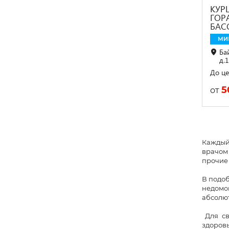
КУР
ГОРА
БАС
МИ
Ба
д.1
До це
5
от
Каждый
врачом
прочие 
В подоб
недомог
абсолют
Для св
здоровь