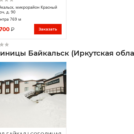
йкальск, микрорайон Красный
ч, д. 90
нтра 769 м
 700
₽
Заказать
тиницы Байкальск (Иркутская обла