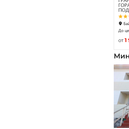
ГРА
ГОР
ПОД
Ба
До це
1
от
Мин