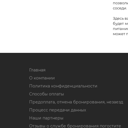
позволи
соседи.
Здесь в
будет 
питани
может 
Главная
О компании
Политика конфиденциальности
Способы оплаты
Предоплата, отмена бронирования, незаезд
Процесс передачи данных
Наши партнеры
Отзывы о службе бронирования погостите