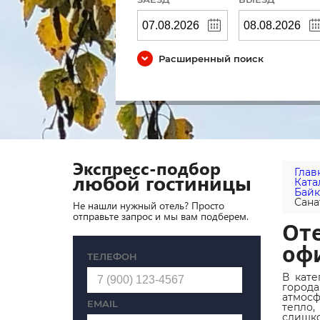
Расширенный поиск
Экспресс-подбор
Глав
любой гостиницы
Ката
Байк
Сана
Не нашли нужный отель? Просто
отправьте запрос и мы вам подберем.
Оте
оф
ТЕЛЕФОН
В кате
города
атмосф
EMAIL
тепло,
слишк