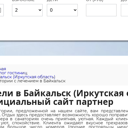
ная
лог гостиниц
альск (Иркутская область)
тории с лечением в Байкальск
ли в Байкальск (Иркутская о
ициальный сайт партнер
гории, предложенной на нашем сайте, вам представле
. Отдых здесь предоставляет возможность хорошо поправи
ера в санаториях очень приятная, уютная. Каждый клиен
 уют, спокойствие. Клиента ожидают вкусное трехразо
ом большое число номеров (прочие постояльцы ничут