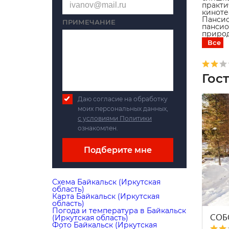
практ
кинот
Панси
ПРИМЕЧАНИЕ
пансио
природ
Все
Гос
Даю согласие на обработку
моих персональных данных,
с условиями Политики
ознакомлен.
Подберите мне
Схема Байкальск (Иркутская
область)
Карта Байкальск (Иркутская
область)
Погода и температура в Байкальск
СОБ
(Иркутская область)
Фото Байкальск (Иркутская