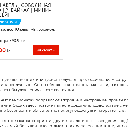
ШАВЕЛЬ | СОБОЛИНАЯ
 | Р. БАЙКАЛ | МИНИ-
СЕЙН
НИ ОТЕЛИ
йкальск, Южный Микрорайон,
нтра 593.9 км
00
₽
Заказать
 путешественник или турист получает профессионализм сотру
 индивидуально. Он в себя включает ванны, массажи, оздорови
способы улучшения своего состояния.
ных пансионатах поправляют здоровье и настроение, пройти п
ание. Отдых здесь позволит вместе соединить удовольствие с 
но безопасны и обязательно помогут отдохнуть и набраться сил.
оего отдыха санатории и другие аналогичные заведения подб
е. Самый большой плюс отдыха в таком заведении в том, что о