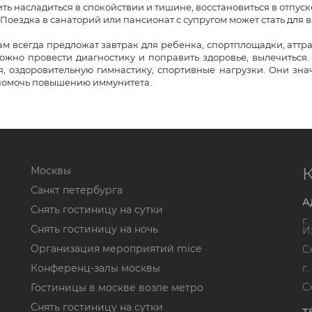
ть насладиться в спокойствии и тишине, восстановиться в отпуск
 Поездка в санаторий или пансионат с супругом может стать для
ам всегда предложат завтрак для ребенка, спортплощадки, аттра
можно провести диагностику и поправить здоровье, вылечить
я, оздоровительную гимнастику, спортивные нагрузки. Они зна
помочь повышению иммунитета.
Москвы
Санкт петербурга
А
Снять гостиницу на сутки
г
Снять гостиницу на ночь
И
Организация мероприятий mice
С
Конференц-залы москвы
г
С
Гостиницы в москве возле метро
Снять гостиницу на сутки