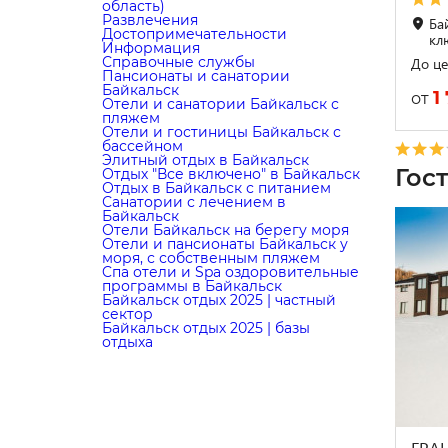
область)
Развлечения
Ба
Достопримечательности
клю
Информация
Справочные службы
До це
Пансионаты и санатории
Байкальск
1
от
Отели и санатории Байкальск с
пляжем
Отели и гостиницы Байкальск с
бассейном
Элитный отдых в Байкальск
Гос
Отдых "Все включено" в Байкальск
Отдых в Байкальск с питанием
Санатории с лечением в
Байкальск
Отели Байкальск на берегу моря
Отели и пансионаты Байкальск у
моря, с собственным пляжем
Cпа отели и Spa оздоровительные
программы в Байкальск
Байкальск отдых 2025 | частный
сектор
Байкальск отдых 2025 | базы
отдыха