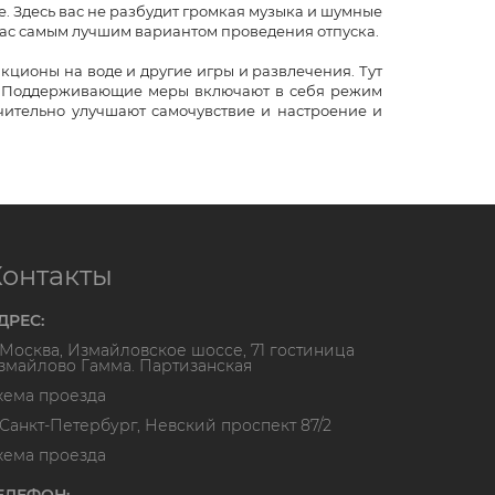
е. Здесь вас не разбудит громкая музыка и шумные
 вас самым лучшим вариантом проведения отпуска.
кционы на воде и другие игры и развлечения. Тут
ся. Поддерживающие меры включают в себя режим
чительно улучшают самочувствие и настроение и
Контакты
ДРЕС:
. Москва, Измайловское шоссе, 71 гостиница
змайлово Гамма. Партизанская
хема проезда
. Санкт-Петербург, Невский проспект 87/2
хема проезда