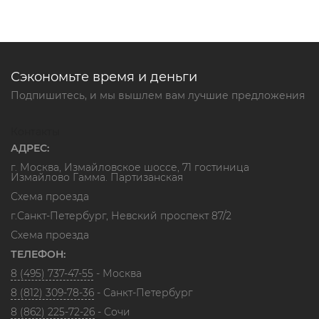
Сэкономьте время и деньги
Подпишитесь, и мы вышлем вам лучшие предложения
Контакты
АДРЕС:
г. Москва, Измайловское шоссе, 71 гостиница
Измайлово Гамма. Партизанская
Схема проезда
г.Санкт-Петербург, Невский проспект 87/2
Схема проезда
ТЕЛЕФОН:
8 (495) 737-47-55
- Москва
8 (812) 309-78-36
- Санкт-Петербург
8 (862) 225-72-26
- Сочи