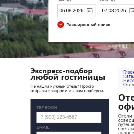
Расширенный поиск
Экспресс-подбор
Глав
любой гостиницы
Ката
Нефт
Отел
Не нашли нужный отель? Просто
отправьте запрос и мы вам подберем.
Оте
оф
ТЕЛЕФОН
Отели 
соверш
путеше
EMAIL
светлы
делово