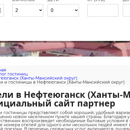
ная
лог гостиниц
еюганск (Ханты-Мансийский округ)
и и гостиницы в Нефтеюганск (Ханты-Мансийский округ)
ли в Нефтеюганск (Ханты-М
ициальный сайт партнер
и гостиницы представляют собой хороший, удобный вариан
енно новом населенном пункте нашей страны. Благодаря у
ственник воспроизведет необходимые бытовые условия в н
е номера отелей для одного или нескольких людей имеют в
й поездки. В перечень сервисных услуг включаются: душева