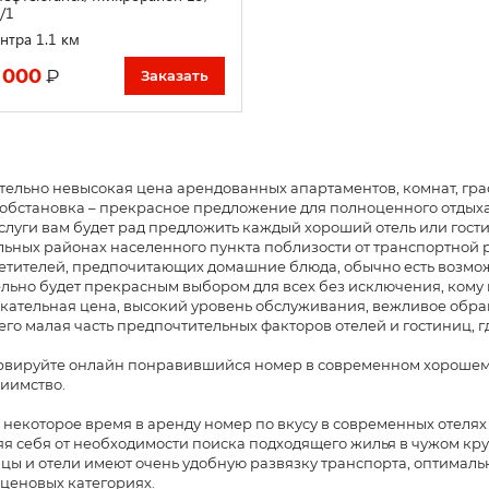
/1
нтра 1.1 км
 000
₽
Заказать
ельно невысокая цена арендованных апартаментов, комнат, гра
обстановка – прекрасное предложение для полноценного отдыха 
слуги вам будет рад предложить каждый хороший отель или гос
ьных районах населенного пункта поблизости от транспортной ра
етителей, предпочитающих домашние блюда, обычно есть возможн
льно будет прекрасным выбором для всех без исключения, кому
ательная цена, высокий уровень обслуживания, вежливое обращ
сего малая часть предпочтительных факторов отелей и гостиниц, 
вируйте онлайн понравившийся номер в современном хорошем от
иимство.
 некоторое время в аренду номер по вкусу в современных отелях 
я себя от необходимости поиска подходящего жилья в чужом кр
цы и отели имеют очень удобную развязку транспорта, оптимал
ценовых категориях.