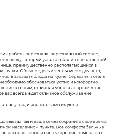
фик работы персонала, персональный сервис,
человеку, который устал от обилия впечатлений!
тиница, преимущественно располагающийся в
звязки. Обычно здесь имеется место для авто,
ость заказать блюда на кухне. Серьезный отель
 необходимо обосноваться уютно и комфортно.
ение к гостям, отличная уборка апартаментов –
где вас всегда ждет отличное обслуживание.
еле у нас, и оцените сами их уют и
до выезда, вы и ваша семья сохраните свое время,
упном населенном пункте. Все комфортабельные
ьное расположение и очень хорошие номера по в