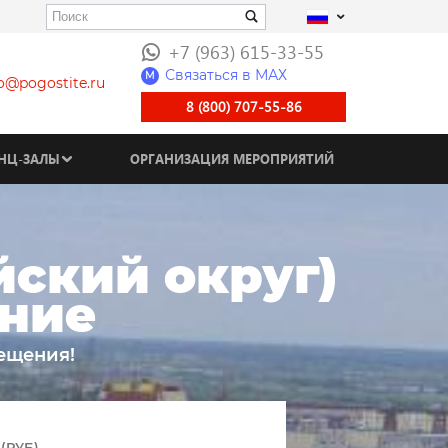
+7 (963) 615-33-55
Связаться в МАХ
M
fo@pogostite.ru
8 (800) 707-55-86
НЦ-ЗАЛЫ
ОРГАНИЗАЦИЯ МЕРОПРИЯТИЙ
ский округ)
ание
ещения!
(РУБ)