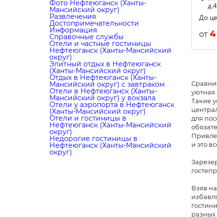
Фото Нефтеюганск (Ханты-
д.4
Мансийский округ)
Развлечения
До це
Достопримечательности
Информация
4
от
Справочные службы
Отели и частные гостиницы
Нефтеюганск (Ханты-Мансийский
округ)
Элитный отдых в Нефтеюганск
(Ханты-Мансийский округ)
Отдых в Нефтеюганск (Ханты-
Сравнит
Мансийский округ) с завтраком
Отели в Нефтеюганск (Ханты-
уютная 
Мансийский округ) у вокзала
Такие у
Отели у аэропорта в Нефтеюганск
централ
(Ханты-Мансийский округ)
Отели и гостиницы в
для пос
Нефтеюганск (Ханты-Мансийский
обязате
округ)
Привлек
Недорогие гостиницы в
и это в
Нефтеюганск (Ханты-Мансийский
округ)
Зарезер
гостепр
Взяв на
избавля
гостини
разных 