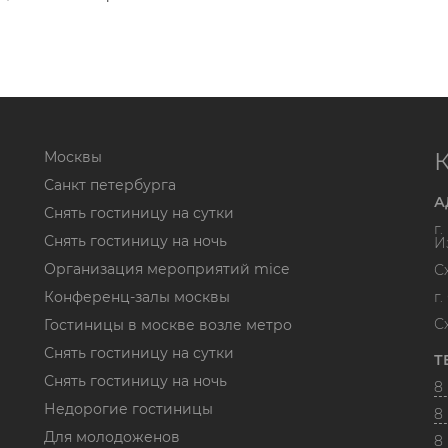
Москвы
Санкт петербурга
А
Снять гостиницу на сутки
г
Снять гостиницу на ночь
И
Организация мероприятий mice
С
Конференц-залы москвы
г
С
Гостиницы в москве возле метро
Снять гостиницу на сутки
Т
Снять гостиницу на ночь
8 
Недорогие гостиницы
8 
Для молодоженов
8 