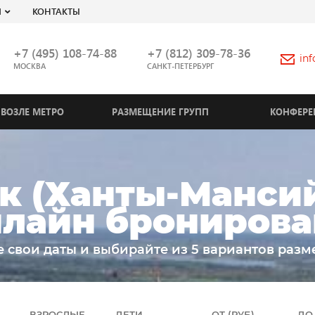
Я
КОНТАКТЫ
+7 (495) 108-74-88
+7 (812) 309-78-36
in
МОСКВА
САНКТ-ПЕТЕРБУРГ
ВОЗЛЕ МЕТРО
РАЗМЕЩЕНИЕ ГРУПП
КОНФЕРЕ
к (Ханты-Мансий
нлайн брониров
е свои даты и выбирайте из 5 вариантов разм
ВЗРОСЛЫЕ
ДЕТИ
ОТ (РУБ)
ДО 