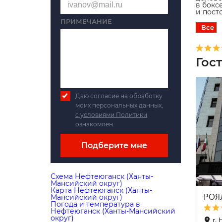
в бокс
и пост
ПРИМЕЧАНИЕ
Все
Гос
Даю согласие на обработку
моих персональных данных,
с условиями Политики
ознакомлен.
Подберите мне
Схема Нефтеюганск (Ханты-
Мансийский округ)
Карта Нефтеюганск (Ханты-
РОЯ
Мансийский округ)
Погода и температура в
Нефтеюганск (Ханты-Мансийский
округ)
г.