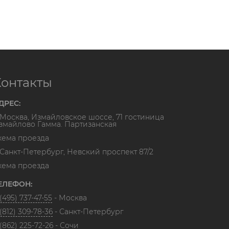
Контакты
ДРЕС:
. Москва, Измайловское шоссе, 71 гостиница
змайлово Гамма. Партизанская
хема проезда
. Санкт-Петербург, Невский проспект 87/2
хема проезда
ЕЛЕФОН:
(495) 737-47-55
- Москва
(812) 309-78-36
- Санкт-Петербург
(862) 225-72-26
- Сочи