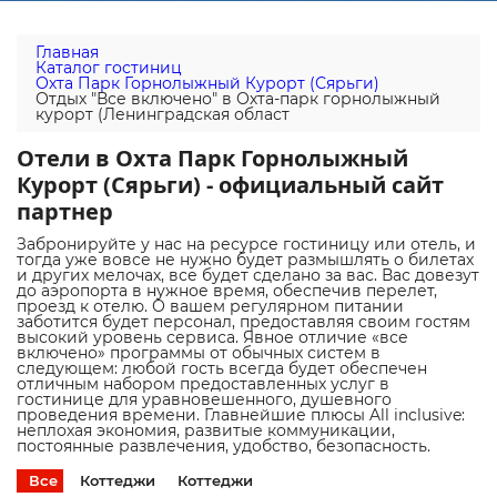
Главная
Каталог гостиниц
Охта Парк Горнолыжный Курорт (Сярьги)
Отдых "Все включено" в Охта-парк горнолыжный
курорт (Ленинградская област
Отели в Охта Парк Горнолыжный
Курорт (Сярьги) - официальный сайт
партнер
Забронируйте у нас на ресурсе гостиницу или отель, и
тогда уже вовсе не нужно будет размышлять о билетах
и других мелочах, все будет сделано за вас. Вас довезут
до аэропорта в нужное время, обеспечив перелет,
проезд к отелю. О вашем регулярном питании
заботится будет персонал, предоставляя своим гостям
высокий уровень сервиса. Явное отличие «все
включено» программы от обычных систем в
следующем: любой гость всегда будет обеспечен
отличным набором предоставленных услуг в
гостинице для уравновешенного, душевного
проведения времени. Главнейшие плюсы All inclusive:
неплохая экономия, развитые коммуникации,
постоянные развлечения, удобство, безопасность.
Все
Коттеджи
Коттеджи