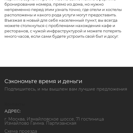
бронирование номера, прямо из дома, но нужно
непременно перед этим узнать точно, где отели и хостелы
расположены и какого рода услуги могут предоставить.
Въезжая в новый для себя населенный пункт, вы всегда
можете столкнуться с проблемами нахождения кафе и
ресторанов, с чужой инфраструктурой и можете потерять
много часов, если сами будете устроить свой быт и досуг.
Сэкономьте время и деньги
Подпишитесь, и мы вышлем вам лучшие предложения
Контакты
АДРЕС:
г. Москва, Измайловское шоссе, 71 гостиница
Измайлово Гамма. Партизанская
Схема проезда