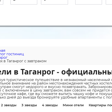
ная
лог гостиниц
нрог
х в Таганрог с завтраком
ли в Таганрог - официальн
уя туристическое путешествие в незнакомый населенный 
льное внимание на район местонахождения частных хостело
 утрам смогут недорого и вкусно позавтракать. Заброниро
е с включенным в цену завтраком, вам совсем не придется 
суточное кафе, где вы сможете выпить чашку кофе и покушат
ько дней до выезда бронируйте удобные апартаменты с пол
2 звезды
3 звезды
4 звезды
Мини отели
Квартиры по