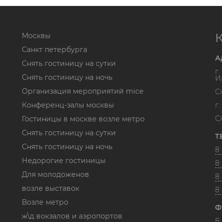
Москвы
Санкт петербурга
А
Снять гостиницу на сутки
г
Снять гостиницу на ночь
И
Организация мероприятий mice
С
Конференц-залы москвы
г
С
Гостиницы в москве возле метро
Снять гостиницу на сутки
Т
Снять гостиницу на ночь
8 
Недорогие гостиницы
8 
Для молодоженов
8 
возле выставок
8
Возле метро
Ф
ж\д вокзалов и аэропортов
8 