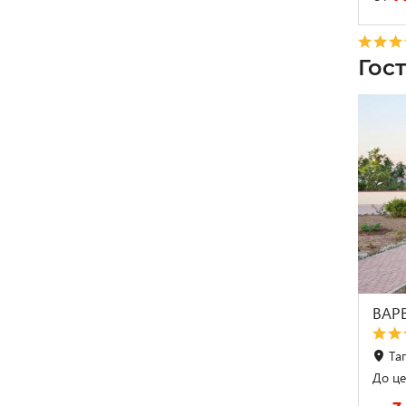
Гос
ВАР
Таг
До це