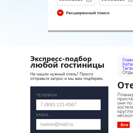
Расширенный поиск
Экспресс-подбор
Глав
любой гостиницы
Ката
Тага
Отды
Не нашли нужный отель? Просто
отправьте запрос и мы вам подберем.
Оте
Планир
ТЕЛЕФОН
приста
они по
хостел
кругло
EMAIL
нескол
Все