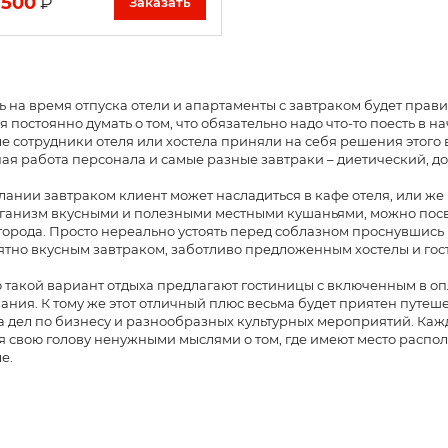
 500
₽
Заказать
 на время отпуска отели и апартаменты с завтраком будет пра
 постоянно думать о том, что обязательно надо что-то поесть в
 сотрудники отеля или хостела приняли на себя решения этого 
ая работа персонала и самые разные завтраки – диетический, д
ании завтраком клиент может насладиться в кафе отеля, или же 
рганизм вкусными и полезными местными кушаньями, можно посв
города. Просто нереально устоять перед соблазном проснувшись 
ятно вкусным завтраком, заботливо предложенным хостелы и го
такой вариант отдыха предлагают гостиницы с включенным в оп
ния. К тому же этот отличный плюс весьма будет приятен путеш
 дел по бизнесу и разнообразных культурных мероприятий. Каж
 свою голову ненужными мыслями о том, где имеют место расп
е.