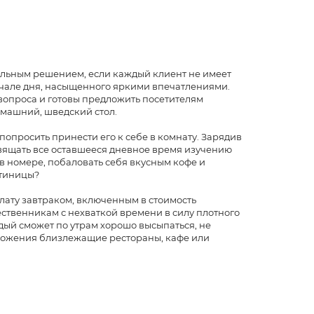
вильным решением, если каждый клиент не имеет
 начале дня, насыщенного яркими впечатлениями.
вопроса и готовы предложить посетителям
омашний, шведский стол.
попросить принести его к себе в комнату. Зарядив
ящать все оставшееся дневное время изучению
в номере, побаловать себя вкусным кофе и
стиницы?
лату завтраком, включенным в стоимость
ественникам с нехваткой времени в силу плотного
дый сможет по утрам хорошо высыпаться, не
оложения близлежащие рестораны, кафе или