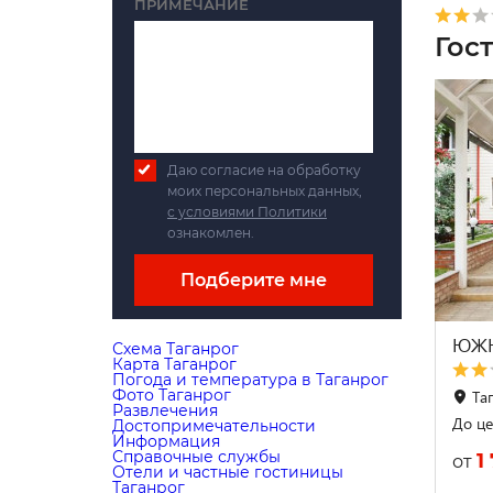
ПРИМЕЧАНИЕ
Гос
Даю согласие на обработку
моих персональных данных,
с условиями Политики
ознакомлен.
Подберите мне
ЮЖН
Схема Таганрог
Карта Таганрог
Погода и температура в Таганрог
Фото Таганрог
Таг
Развлечения
До це
Достопримечательности
Информация
Справочные службы
1
от
Отели и частные гостиницы
Таганрог