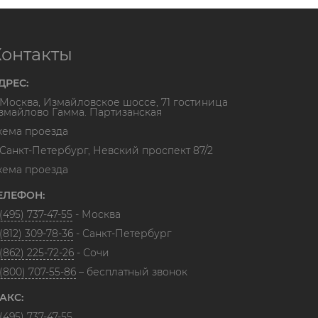
Контакты
ДРЕС:
. Москва, Измайловское шоссе, 71 гостиница
змайлово Гамма. Партизанская
хема проезда
. Санкт-Петербург, Невский проспект 87/2
хема проезда
ЕЛЕФОН:
(495) 737-47-55
- Москва
(812) 309-78-36
- Санкт-Петербург
(862) 225-72-26
- Сочи
 (800) 707-55-86
– бесплатный звонок
АКС:
(495) 737-47-55