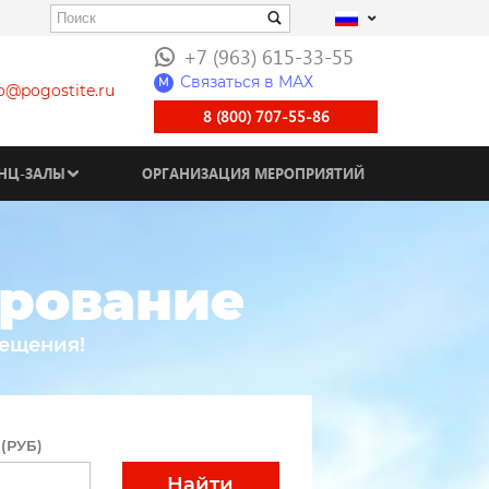
+7 (963) 615-33-55
Связаться в МАХ
M
fo@pogostite.ru
8 (800) 707-55-86
НЦ-ЗАЛЫ
ОРГАНИЗАЦИЯ МЕРОПРИЯТИЙ
ирование
мещения!
(РУБ)
Найти