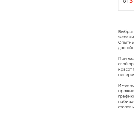
3
от
Выбрать
желания
Опытные
достойн
При жел
свой о
красот 
неверо
Именно 
прожива
графика
набивая
столовы