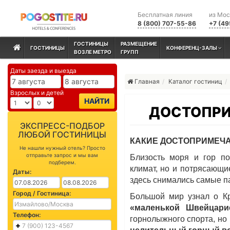
Бесплатная линия
из Мо
8 (800) 707-55-86
+7 (49
ГОСТИНИЦЫ
РАЗМЕЩЕНИЕ
ГОСТИНИЦЫ
КОНФЕРЕНЦ-ЗАЛЫ
ВОЗЛЕ МЕТРО
ГРУПП
Даты заезда и выезда
Главная
Каталог гостиниц
Взрослых и детей
НАЙТИ
ДОСТОПРИ
ЭКСПРЕСС-ПОДБОР
ЛЮБОЙ ГОСТИНИЦЫ
КАКИЕ ДОСТОПРИМЕЧА
Не нашли нужный отель? Просто
отправьте запрос и мы вам
Близость моря и гор по
подберем.
климат, но и потрясающи
Даты:
здесь снимались самые п
Город / Гостиница:
Большой мир узнал о Кр
«маленькой Швейцари
Телефон:
горнолыжного спорта, но