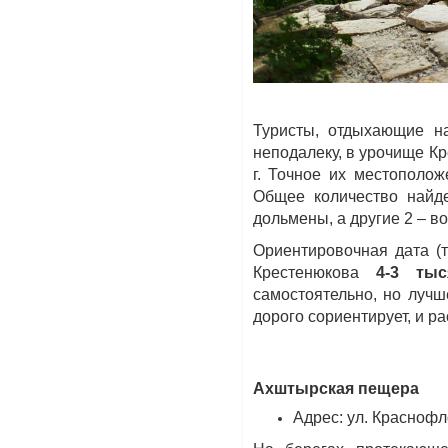
Туристы, отдыхающие н
неподалеку, в урочище К
г. Точное их местополо
Общее количество найде
дольмены, а другие 2 – 
Ориентировочная дата (т
Крестенюкова
4-3 тыс
самостоятельно, но лучш
дорого сориентирует, и р
Ахштырская пещера
Адрес: ул. Краснофло