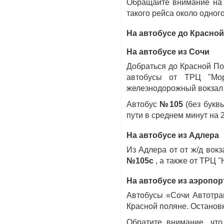
Обращайте внимание на п
такого рейса около одного
На автобусе до Красно
На автобусе из Сочи
Добраться до Красной П
автобусы от ТРЦ "Мор
железнодорожный вокзал 
Автобус
№105
(без буквы
пути в среднем минут на 2
На автобусе из Адлера
Из Адлера от от ж/д вок
№105с
, а также от ТРЦ "
На автобусе из аэропор
Автобусы «Сочи Автотра
Красной поляне. Остановк
Обратите внимание, чт