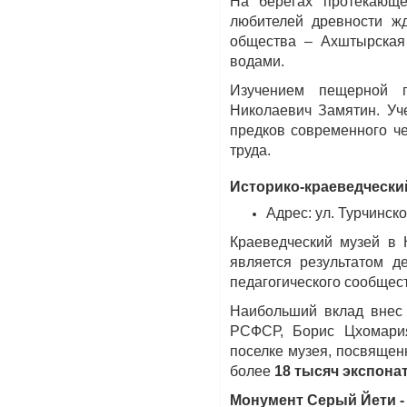
На берегах протекающе
любителей древности ж
общества – Ахштырская
водами.
Изучением пещерной п
Николаевич Замятин. Уч
предков современного че
труда.
Историко-краеведчески
Адрес: ул. Турчинско
Краеведческий музей в 
является результатом д
педагогического сообщес
Наибольший вклад внес 
РСФСР, Борис Цхомария
поселке музея, посвящен
более
18 тысяч экспонат
Монумент Серый Йети - 