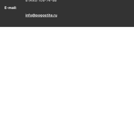
8 (495) 108-74-88
E-mail:
info@pogostite.ru