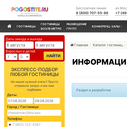
Бесплатная линия
из Мо
8 (800) 707-55-86
+7 (49
ГОСТИНИЦЫ
РАЗМЕЩЕНИЕ
ГОСТИНИЦЫ
КОНФЕРЕНЦ-ЗАЛЫ
ВОЗЛЕ МЕТРО
ГРУПП
Даты заезда и выезда
Главная
Каталог гостиниц
Взрослых и детей
НАЙТИ
ИНФОРМАЦИ
ЭКСПРЕСС-ПОДБОР
ЛЮБОЙ ГОСТИНИЦЫ
Не нашли нужный отель? Просто
отправьте запрос и мы вам
подберем.
Раздел в разработке
Даты:
Город / Гостиница:
Телефон: