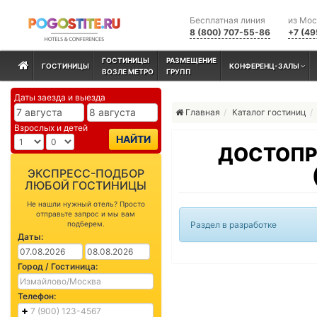
Бесплатная линия
из Мо
8 (800) 707-55-86
+7 (49
ГОСТИНИЦЫ
РАЗМЕЩЕНИЕ
ГОСТИНИЦЫ
КОНФЕРЕНЦ-ЗАЛЫ
ВОЗЛЕ МЕТРО
ГРУПП
Даты заезда и выезда
Главная
Каталог гостиниц
Взрослых и детей
НАЙТИ
ДОСТОПР
ЭКСПРЕСС-ПОДБОР
ЛЮБОЙ ГОСТИНИЦЫ
Не нашли нужный отель? Просто
отправьте запрос и мы вам
подберем.
Раздел в разработке
Даты:
Город / Гостиница:
Телефон: