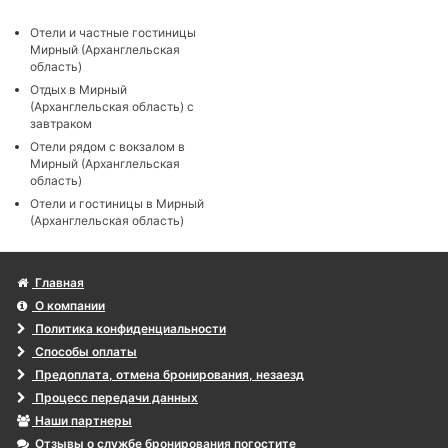
Отели и частные гостиницы
Мирный (Арханглельская
область)
Отдых в Мирный
(Арханглельская область) с
завтраком
Отели рядом с вокзалом в
Мирный (Арханглельская
область)
Отели и гостиницы в Мирный
(Арханглельская область)
Главная
О компании
Политика конфиденциальности
Способы оплаты
Предоплата, отмена бронирования, незаезд
Процесс передачи данных
Наши партнеры
Отзывы о службе бронирования погостите