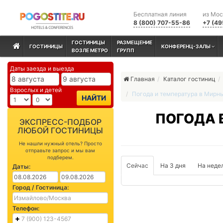
Бесплатная линия
из Мо
8 (800) 707-55-86
+7 (49
ГОСТИНИЦЫ
РАЗМЕЩЕНИЕ
ГОСТИНИЦЫ
КОНФЕРЕНЦ-ЗАЛЫ
ВОЗЛЕ МЕТРО
ГРУПП
Даты заезда и выезда
Главная
Каталог гостиниц
Взрослых и детей
Погода и температура в Мирны
НАЙТИ
ПОГОДА 
ЭКСПРЕСС-ПОДБОР
ЛЮБОЙ ГОСТИНИЦЫ
Не нашли нужный отель? Просто
отправьте запрос и мы вам
подберем.
Сейчас
На 3 дня
На неде
Даты:
Город / Гостиница:
Телефон: