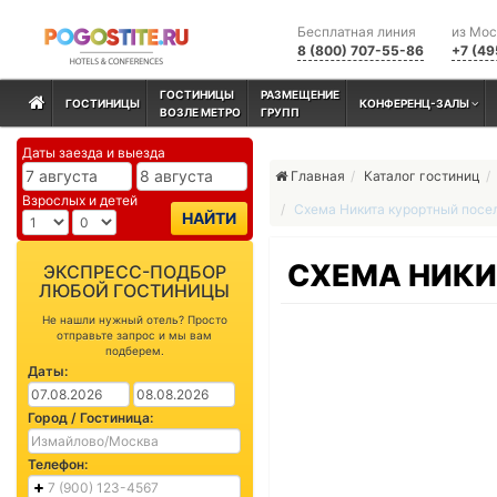
Бесплатная линия
из Мо
8 (800) 707-55-86
+7 (49
ГОСТИНИЦЫ
РАЗМЕЩЕНИЕ
ГОСТИНИЦЫ
КОНФЕРЕНЦ-ЗАЛЫ
ВОЗЛЕ МЕТРО
ГРУПП
Даты заезда и выезда
Главная
Каталог гостиниц
Взрослых и детей
Схема Никита курортный посе
НАЙТИ
СХЕМА НИКИ
ЭКСПРЕСС-ПОДБОР
ЛЮБОЙ ГОСТИНИЦЫ
Не нашли нужный отель? Просто
отправьте запрос и мы вам
подберем.
Даты:
Город / Гостиница:
Телефон: