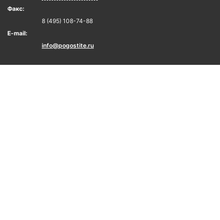
Факс:
8 (495) 108-74-88
E-mail:
info@pogostite.ru