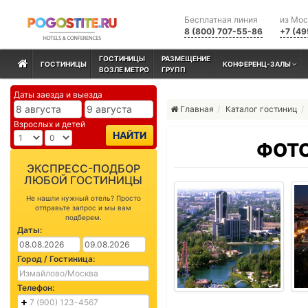
Бесплатная линия
из Мо
8 (800) 707-55-86
+7 (49
ГОСТИНИЦЫ
РАЗМЕЩЕНИЕ
ГОСТИНИЦЫ
КОНФЕРЕНЦ-ЗАЛЫ
ВОЗЛЕ МЕТРО
ГРУПП
Даты заезда и выезда
Главная
Каталог гостиниц
Взрослых и детей
НАЙТИ
ФОТО
ЭКСПРЕСС-ПОДБОР
ЛЮБОЙ ГОСТИНИЦЫ
Не нашли нужный отель? Просто
отправьте запрос и мы вам
подберем.
Даты:
Город / Гостиница:
Телефон: