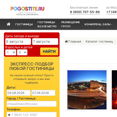
Бесплатная линия
из Мо
8 (800) 707-55-86
+7 (49
ГОСТИНИЦЫ
РАЗМЕЩЕНИЕ
ГОСТИНИЦЫ
КОНФЕРЕНЦ-ЗАЛЫ
ВОЗЛЕ МЕТРО
ГРУПП
Даты заезда и выезда
Главная
Каталог гостиниц
Взрослых и детей
НАЙТИ
ЭКСПРЕСС-ПОДБОР
ЛЮБОЙ ГОСТИНИЦЫ
Не нашли нужный отель? Просто
отправьте запрос и мы вам
подберем.
Даты:
Город / Гостиница:
Телефон: