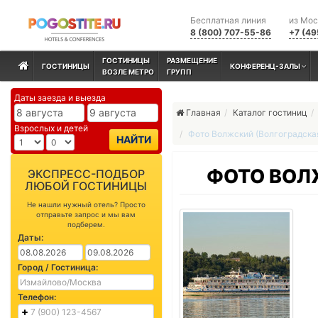
Бесплатная линия
из Мо
8 (800) 707-55-86
+7 (49
ГОСТИНИЦЫ
РАЗМЕЩЕНИЕ
ГОСТИНИЦЫ
КОНФЕРЕНЦ-ЗАЛЫ
ВОЗЛЕ МЕТРО
ГРУПП
Даты заезда и выезда
Главная
Каталог гостиниц
Взрослых и детей
Фото Волжский (Волгоградская
НАЙТИ
ФОТО ВОЛ
ЭКСПРЕСС-ПОДБОР
ЛЮБОЙ ГОСТИНИЦЫ
Не нашли нужный отель? Просто
отправьте запрос и мы вам
подберем.
Даты:
Город / Гостиница:
Телефон: