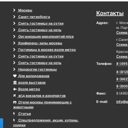
Москвы
Контакты
Санкт петербурга
Адрес:
г. Мос
Снять гостиницу на сутки
м. Пар
Снять гостиницу на ночь
Схема
Организация мероприятий mice
г.Санк
Конференц-залы москвы
Схема
Гостиницы в москве возле метро
Красно
Снять гостиницу на сутки
Схема
Снять гостиницу на ночь
Телефон:
8 (495
Недорогие гостиницы
8 (812
Для молодоженов
8 (862
возле выставок
8 (800
Возле метро
Факс:
8 (495
ж\д вокзалов и аэропортов
E-mail:
info@p
Отели москвы принимающие с
животными
Статьи
Спецпредложения, акции, купоны,
скидки