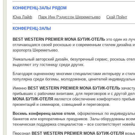
КОНФЕРЕНЦ-ЗАЛЫ РЯДОМ
Юна Лайф
Парк Инн Рэдиссон Шереметьево
Скай Пойнт
КОНФЕРЕНЦ-ЗАЛЫ
BEST
WESTERN
PREMIER
MONA БУТИК-ОТЕЛЬ
это один из лу
отличающаяся своей роскошью и современным стилем дизайна инт
аэропорта Шереметьево.
Уникальный авторский дизайн, безупречный сервис, роскошь оте
выделяют эту гостиницу среди других.
Благодаря оцененному многими специалистами интерьеру и сти
популярна среди богемы, молодоженов, ценителей индивидуально
Именно
BEST
WESTERN
PREMIER
MONA БУТИК-ОТЕЛЬ
зачасту
прибывших с рабочими визитами, для переговоров и с другой де
MONA БУТИК-ОТЕЛЯ
является обеспечение комфортного пребыва
презентаций и семинаров, совещаний и переговоров.
Восемь конференц-залов отеля
, оформленных по индивидуальн
банкетов или корпоративных праздников. Залы оборудованы всем
техническая поддержка специалистов – все соответствует новей
Персонал
BEST
WESTERN
PREMIER
MONA БУТИК-ОТЕЛЯ
возь