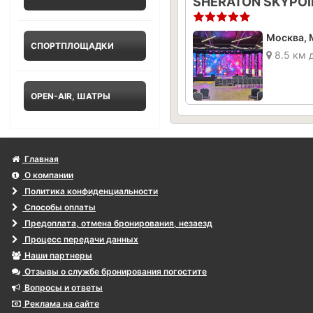
СПОРТПЛОЩАДКИ
8.5 км 
OPEN-AIR, ШАТРЫ
Главная
О компании
Политика конфиденциальности
Способы оплаты
Предоплата, отмена бронирования, незаезд
Процесс передачи данных
Наши партнеры
Отзывы о службе бронирования погостите
Вопросы и ответы
Реклама на сайте