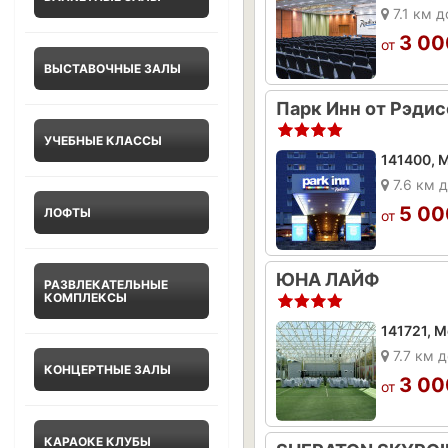
7.1 км д
3 00
от
ВЫСТАВОЧНЫЕ ЗАЛЫ
УЧЕБНЫЕ КЛАССЫ
7.6 км 
5 00
ЛОФТЫ
от
ЮНА ЛАЙФ
РАЗВЛЕКАТЕЛЬНЫЕ
КОМПЛЕКСЫ
7.7 км д
КОНЦЕРТНЫЕ ЗАЛЫ
3 00
от
КАРАОКЕ КЛУБЫ