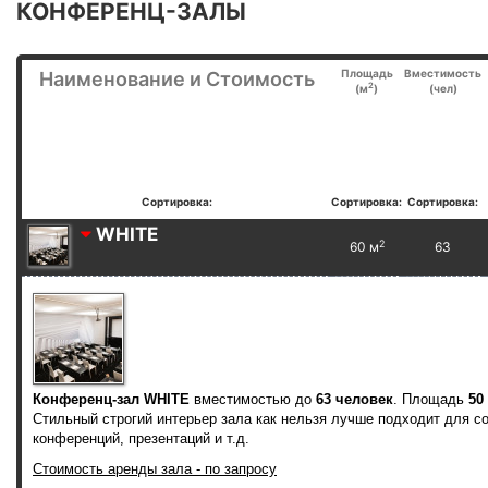
КОНФЕРЕНЦ-ЗАЛЫ
Площадь
Вместимость
Наименование и Стоимость
2
(м
)
(чел)
Сортировка:
Сортировка:
Сортировка:
WHITE
2
60 м
63
Конференц-зал WHITE
вместимостью до
63 человек
. Площадь
50
Стильный строгий интерьер зала как нельзя лучше подходит для с
конференций, презентаций и т.д.
Стоимость аренды зала - по запросу