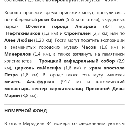
Хорошо провести время приезжие могут, прогуливаясь
по набережной
реки Китой
(555 м от отеля), в чудесных
парках
10-летия города Ангарска
(821 м),
Нефтехимиков
(1,3 км) и
Строителей
(2,3 км) или по
Алее Любви
(1,23 км). Гости могут посетить экспозиции
в знаменитых городских музеях
Часов
(1,6 км) и
Минералов
(1.4 км), а также взглянуть на памятники
христианства –
Троицкий кафедральный собор
(2,9
км),
церковь св.Иосифа
(1,6 км) и
храм апостола
Петра
(1,8 км). В городе также есть мусульманская
мечеть Аль-фуркан
(917 м) и католический
монастырь сестер служительниц Пресвятой Девы
Марии
(3,8 км).
НОМЕРНОЙ ФОНД
В отеле Меридиан 34 номера со сдержанным уютным