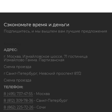
Сэкономьте время и деньги
Подпишитесь, и мы вышлем вам лучшие предложения
Контакты
АДРЕС:
г. Москва, Измайловское шоссе, 71 гостиница
Измайлово Гамма. Партизанская
Схема проезда
г.Санкт-Петербург, Невский проспект 87/2
Схема проезда
ТЕЛЕФОН:
8 (495) 737-47-55
- Москва
8 (812) 309-78-36
- Санкт-Петербург
8 (862) 225-72-26
- Сочи