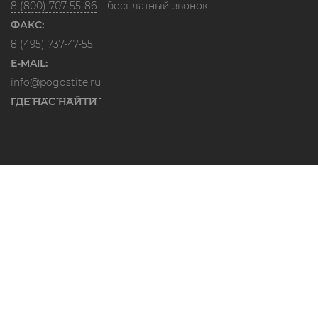
8 (800) 707-55-86
– бесплатный звонок
ФАКС:
8 (495) 737-47-55
E-MAIL:
info@pogostite.ru
ГДЕ НАС НАЙТИ