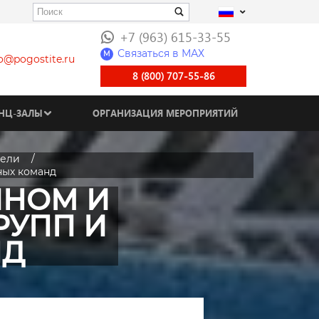
+7 (963) 615-33-55
Связаться в МАХ
M
fo@pogostite.ru
8 (800) 707-55-86
НЦ-ЗАЛЫ
ОРГАНИЗАЦИЯ МЕРОПРИЯТИЙ
тели
ных команд
ЙНОМ И
РУПП И
НД