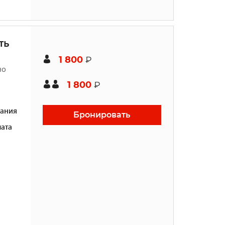
ть
1 800
₽
но
1 800
₽
ания
Бронировать
ата