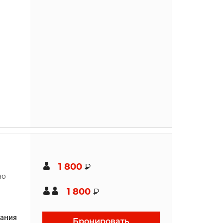
1 800
₽
но
1 800
₽
ания
Бронировать