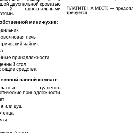
шой двуспальной кроватью
ПЛАТИТЕ НА МЕСТЕ — предопл
и 2 односпальными
требуется
атями.
обственной мини-кухне:
дильник
оволновая печь
трический чайник
та
нные принадлежности
енный стол
стящие средства
твенной ванной комнате:
платные туалетно-
етические принадлежности
ет
а или душ
тенца
чки