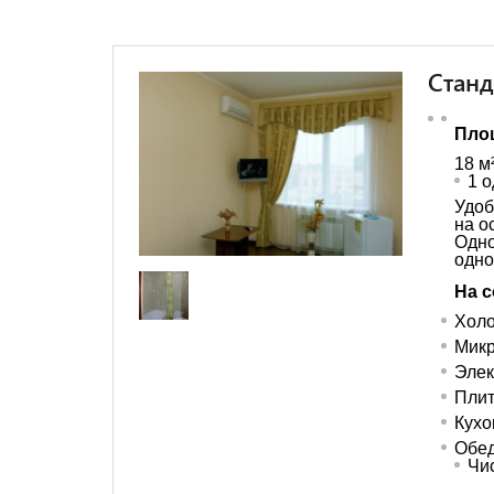
Стан
Пло
18 м
1 
Удоб
на о
Одн
одно
На с
Холо
Микр
Элек
Пли
Кухо
Обед
Чи