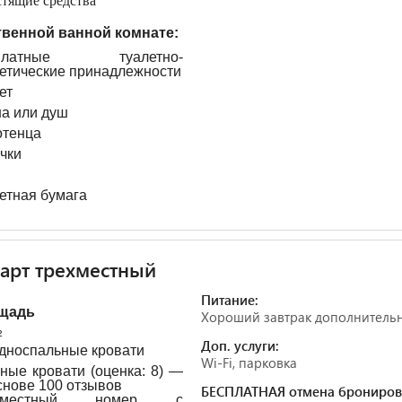
тящие средства
твенной ванной комнате:
платные туалетно-
етические принадлежности
ет
а или душ
тенца
чки
етная бумага
арт трехместный
Питание:
щадь
Хороший завтрак дополнитель
²
Доп. услуги:
односпальные кровати
Wi-Fi, парковка
ные кровати (оценка: 8) —
снове 100 отзывов
БЕСПЛАТНАЯ отмена брониров
ехместный номер с