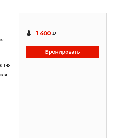
1 400
₽
но
Бронировать
ания
ата