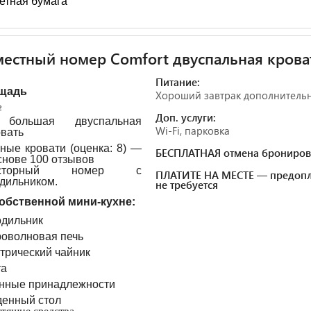
етная бумага
естный номер Comfort двуспальная крова
Питание:
щадь
Хороший завтрак дополнитель
²
Доп. услуги:
большая двуспальная
Wi-Fi, парковка
овать
ные кровати (оценка: 8) —
БЕСПЛАТНАЯ отмена брониров
снове 100 отзывов
осторный номер с
ПЛАТИТЕ НА МЕСТЕ — предопл
дильником.
не требуется
обственной мини-кухне:
дильник
оволновая печь
трический чайник
та
нные принадлежности
енный стол