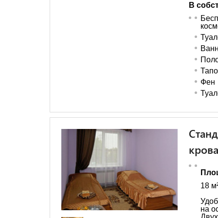
В собс
Бес
косм
Туал
Ванн
Поло
Тапо
Фен
Туал
Станд
кров
Пло
18 м
Удоб
на о
Дву