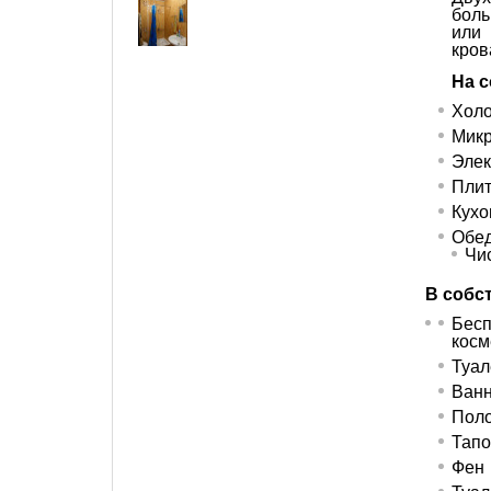
боль
ил
кров
На с
Холо
Микр
Элек
Пли
Кухо
Обед
Чи
В собс
Бес
косм
Туал
Ванн
Поло
Тапо
Фен