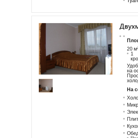
Туал
Двухм
Пло
20 м
1 
кр
Удоб
на о
Пр
холо
На с
Холо
Микр
Элек
Пли
Кухо
Обед