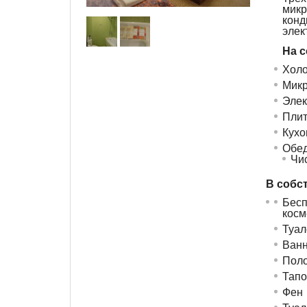
мик
ко
элек
На с
Холо
Микр
Элек
Пли
Кухо
Обед
Чи
В собс
Бес
косм
Туал
Ванн
Поло
Тапо
Фен