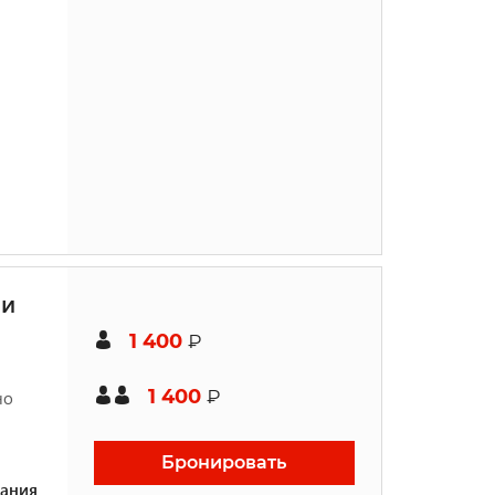
ми
1 400
₽
1 400
₽
но
Бронировать
ания