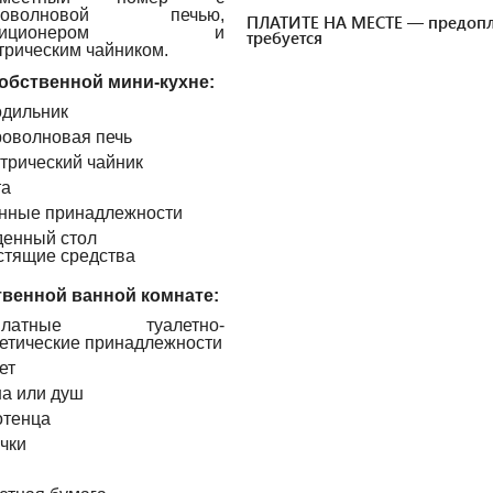
роволновой печью,
ПЛАТИТЕ НА МЕСТЕ — предопл
ндиционером и
требуется
трическим чайником.
обственной мини-кухне:
дильник
оволновая печь
трический чайник
та
нные принадлежности
енный стол
стящие средства
твенной ванной комнате:
платные туалетно-
етические принадлежности
ет
а или душ
тенца
чки