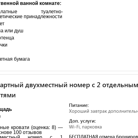
твенной ванной комнате:
платные туалетно-
етические принадлежности
ет
а или душ
тенца
чки
етная бумага
артный двухместный номер с 2 отдельны
атями
Питание:
щадь
Хороший завтрак дополнитель
²
Доп. услуги:
Wi-Fi, парковка
ные кровати (оценка: 8) —
снове 100 отзывов
БЕСПЛАТНАЯ отмена брониров
хместный номер с 1