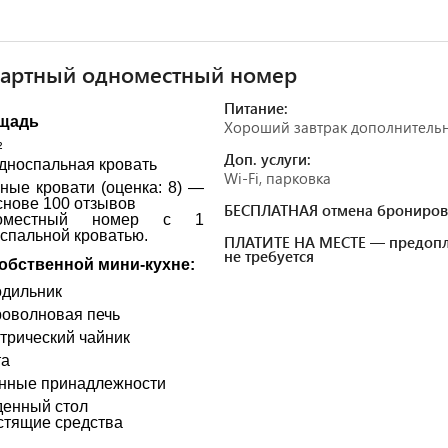
дартный одноместный номер
Питание:
щадь
Хороший завтрак дополнитель
²
Доп. услуги:
односпальная кровать
Wi-Fi, парковка
ные кровати (оценка: 8) —
снове 100 отзывов
БЕСПЛАТНАЯ отмена брониров
оместный номер с 1
спальной кроватью.
ПЛАТИТЕ НА МЕСТЕ — предопл
не требуется
обственной мини-кухне:
дильник
оволновая печь
трический чайник
та
нные принадлежности
енный стол
стящие средства