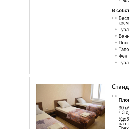
Чис
В собс
Бес
косм
Туал
Ванн
Поло
Тапо
Фен
Туал
Станд
Пло
30 м
3 
Удоб
на о
Тр