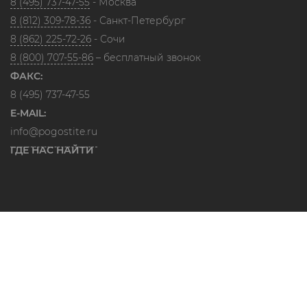
8 (495) 737-47-55
- Москва
8 (812) 309-78-36
- Санкт-Петербург
8 (862) 225-72-26
- Сочи
8 (800) 707-55-86
– бесплатный звонок
ФАКС:
8 (495) 737-47-55
E-MAIL:
info@pogostite.ru
ГДЕ НАС НАЙТИ