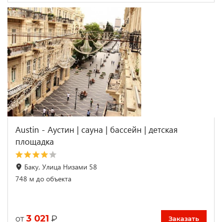
Austin - Аустин | cауна | бассейн | детская
площадка
Баку, Улица Низами 58
748 м до объекта
3 021
₽
от
Заказать