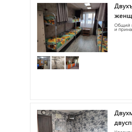
Двухъ
женщ
Общий н
и прина
Двухм
двусп