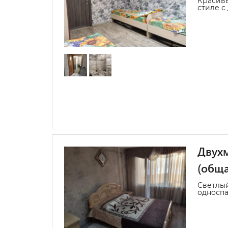
Красивы
стиле с
Двухм
(обща
Светлый
односп