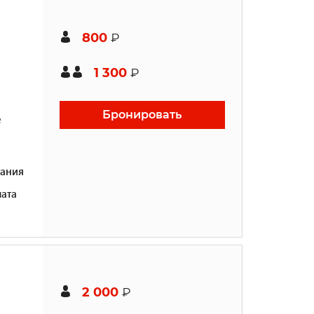
800
₽
1 300
₽
Бронировать
е
ания
ата
2 000
₽