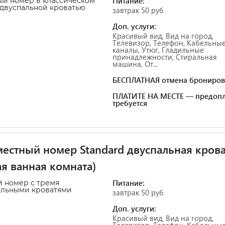
Питание:
й номер в классическом
 двуспальной кроватью
завтрак 50 руб
Доп. услуги:
Красивый вид, Вид на город,
Телевизор, Телефон, Кабельны
каналы, Утюг, Гладильные
принадлежности, Стиральная
машина, От...
БЕСПЛАТНАЯ отмена брониров
ПЛАТИТЕ НА МЕСТЕ — предопл
требуется
естный номер Standard двуспальная крова
я ванная комната)
Питание:
 номер с тремя
альными кроватями
завтрак 50 руб
Доп. услуги:
Красивый вид, Вид на город,
Телевизор, Телефон, Кабельны