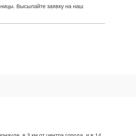
иницы. Высылайте заявку на наш
науле, в 3 км от центра города, и в 14