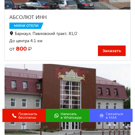
АБСОЛЮТ ИНН
МИНИ ОТЕЛИ
Барнаул, Павловский тракт, 81/2
До центра 4.1 км
800
₽
от
Заказать
Позвонить
Написать
Связаться
M
бесплатно
в Whatsapp
в МАХ