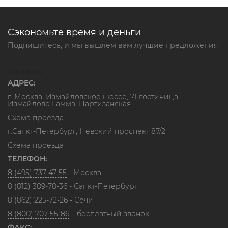
Сэкономьте время и деньги
Подпишитесь, и мы вышлем вам лучшие предложения
Контакты
АДРЕС:
г. Москва, Измайловское шоссе, 71 гостиница
Измайлово Гамма. Партизанская
Схема проезда
г.Санкт-Петербург, Невский проспект 87/2
Схема проезда
ТЕЛЕФОН:
8 (495) 737-47-55
- Москва
8 (812) 309-78-36
- Санкт-Петербург
8 (862) 225-72-26
- Сочи
8 (800) 707-55-86
– бесплатный звонок
ФАКС: