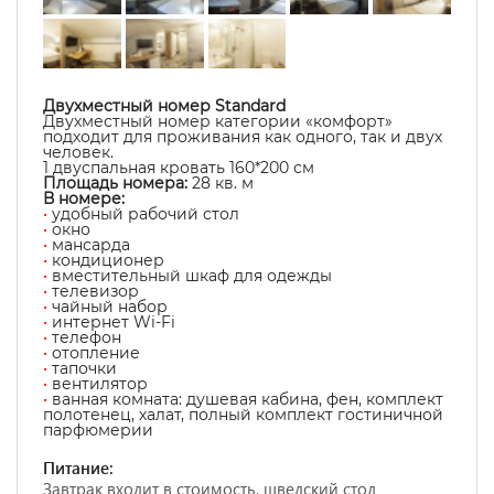
Двухместный номер Standard
Двухместный номер категории «комфорт»
подходит для проживания как одного, так и двух
человек.
1 двуспальная кровать 160*200 см
Площадь номера:
28
кв. м
В номере:
•
удобный рабочий стол
•
окно
•
мансарда
•
кондиционер
•
вместительный шкаф для одежды
•
телевизор
•
чайный набор
•
интернет Wi-Fi
•
телефон
•
отопление
•
тапочки
•
вентилятор
•
ванная комната: душевая кабина, фен, комплект
полотенец, халат, полный комплект гостиничной
парфюмерии
Питание:
Завтрак входит в стоимость, шведский стол