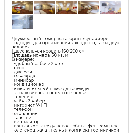
Двухместный номер категории «супериор»
подходит для проживания как одного, так и двух
человек.
1 двуспальная кровать 160*200 см
Площадь номера:
30
кв. м
В номере:
•
удобный рабочий стол
•
окно
•
джакузи
•
мансарда
•
минибар
•
кондиционер
•
вместительный шкаф для одежды
•
эксклюзивное постельное бельё
•
телевизор
•
чайный набор
•
интернет Wi-Fi
•
телефон
•
отопление
•
тапочки
•
вентилятор
•
ванная комната: душевая кабина, фен, комплект
полотенец, халат, полный комплект гостиничной