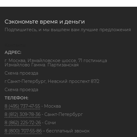
Сэкономьте время и деньги
Подпишитесь, и мы вышлем вам лучшие предложения
Контакты
АДРЕС:
г. Москва, Измайловское шоссе, 71 гостиница
Измайлово Гамма. Партизанская
Схема проезда
г.Санкт-Петербург, Невский проспект 87/2
Схема проезда
ТЕЛЕФОН:
8 (495) 737-47-55
- Москва
8 (812) 309-78-36
- Санкт-Петербург
8 (862) 225-72-26
- Сочи
8 (800) 707-55-86
– бесплатный звонок