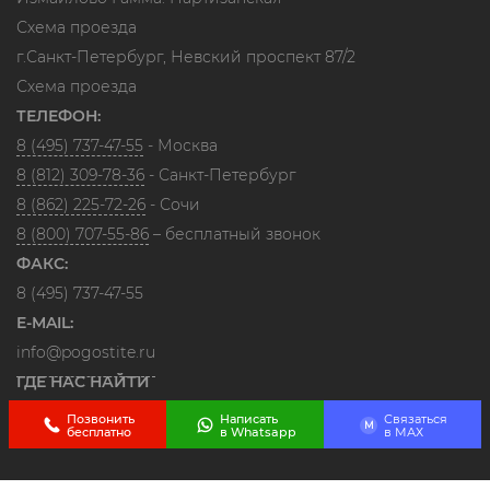
Схема проезда
г.Санкт-Петербург, Невский проспект 87/2
Схема проезда
ТЕЛЕФОН:
8 (495) 737-47-55
- Москва
8 (812) 309-78-36
- Санкт-Петербург
8 (862) 225-72-26
- Сочи
8 (800) 707-55-86
– бесплатный звонок
ФАКС:
8 (495) 737-47-55
E-MAIL:
info@pogostite.ru
ГДЕ НАС НАЙТИ
Позвонить
Написать
Связаться
M
бесплатно
в Whatsapp
в МАХ