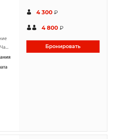
4 300
₽
4 800
₽
ние
Бронировать
а...
ания
ата