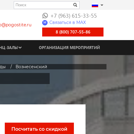
+7 (963) 615-33-55
Связаться в МАХ
M
fo@pogostite.ru
8 (800) 707-55-86
НЦ-ЗАЛЫ
ОРГАНИЗАЦИЯ МЕРОПРИЯТИЙ
зды
Вознесенский
Посчитать со скидкой