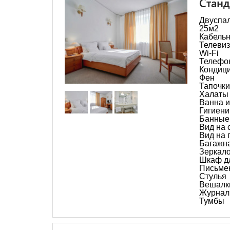
Станд
Двуспал
25м2
Кабельн
Телеви
Wi-Fi
Телефо
Кондиц
Фен
Тапочки
Халаты
Ванна и
Гигиени
Банные
Вид на 
Вид на 
Багажна
Зеркал
Шкаф д
Письме
Стулья
Вешалк
Журнал
Тумбы