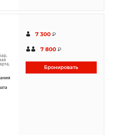
7 300
₽
7 800
₽
бар,
вая
арта,
Бронировать
ания
ата