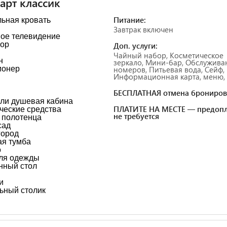
арт классик
Питание:
ьная кровать
Завтрак включен
ое телевидение
зор
Доп. услуги:
Чайный набор, Косметическое
н
зеркало, Мини-бар, Обслужива
ионер
номеров, Питьевая вода, Сейф,
Информационная карта, меню, Ч
БЕСПЛАТНАЯ отмена брониров
ли душевая кабина
ПЛАТИТЕ НА МЕСТЕ — предопл
ческие средства
не требуется
 полотенца
сад
город
я тумба
о
ля одежды
нный стол
и
ьный столик