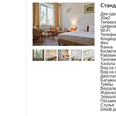
Станд
Две одн
30м2
Телеви
Цифров
Wi-Fi
Телефо
Кондиц
Фен
Ванна
Космети
Ракови
Тапочки
Халаты
Вид на 
Вид на 
Двуспал
Багажна
Тумбы
Вешалк
Журнал
Зеркал
Письме
Стулья
Шкаф д