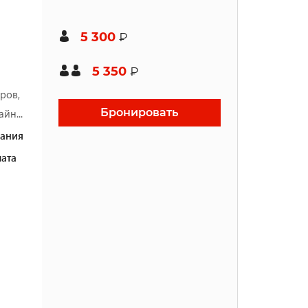
5 300
₽
5 350
₽
ров,
Бронировать
йн...
ания
ата