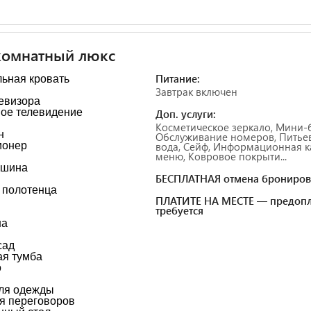
комнатный люкс
Питание:
ьная кровать
Завтрак включен
евизора
ое телевидение
Доп. услуги:
Косметическое зеркало, Мини-
н
Обслуживание номеров, Питье
ионер
вода, Сейф, Информационная к
меню, Ковровое покрыти...
шина
БЕСПЛАТНАЯ отмена брониров
 полотенца
ПЛАТИТЕ НА МЕСТЕ — предопл
требуется
на
сад
я тумба
о
ля одежды
я переговоров