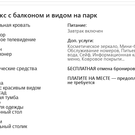
с с балконом и видом на парк
Питание:
ьная кровать
Завтрак включен
зор
ое телевидение
Доп. услуги:
Косметическое зеркало, Мини-
н
Обслуживание номеров, Питье
ионер
вода, Сейф, Информационная к
меню, Ковровое покрыти...
БЕСПЛАТНАЯ отмена брониров
ческие средства
ПЛАТИТЕ НА МЕСТЕ — предопл
не требуется
на
с красивым видом
сад
я тумба
о
ля одежды
нный стол
и
ьный столик