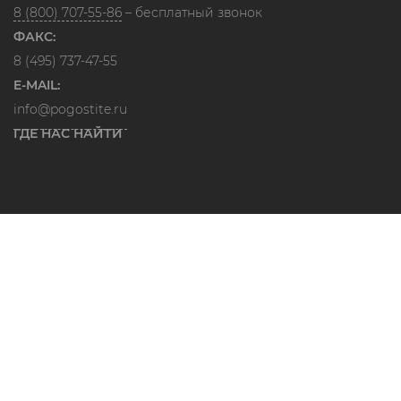
8 (800) 707-55-86
– бесплатный звонок
ФАКС:
8 (495) 737-47-55
E-MAIL:
info@pogostite.ru
ГДЕ НАС НАЙТИ