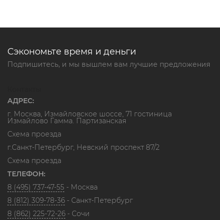
Сэкономьте время и деньги
Подпишитесь, и мы вышлем вам лучшие предложения
Контакты
АДРЕС:
г. Москва, Измайловское шоссе, 71 гостиница
Измайлово Гамма. Партизанская
Схема проезда
г.Санкт-Петербург, Невский проспект 87/2
Схема проезда
ТЕЛЕФОН:
8 (495) 737-47-55
- Москва
8 (812) 309-78-36
- Санкт-Петербург
8 (862) 225-72-26
- Сочи