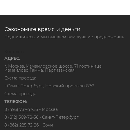
Сэкономьте время и деньги
Подпишитесь, и мы вышлем вам лучшие предложения
Контакты
АДРЕС:
г. Москва, Измайловское шоссе, 71 гостиница
Измайлово Гамма. Партизанская
Схема проезда
г.Санкт-Петербург, Невский проспект 87/2
Схема проезда
ТЕЛЕФОН:
8 (495) 737-47-55
- Москва
8 (812) 309-78-36
- Санкт-Петербург
8 (862) 225-72-26
- Сочи