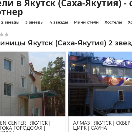
ли в Якутск (Саха-Якутия) 
ртнер
2 звезды
3 звезды
4 звезды
Мини отели
Хостелы
Х
тиницы Якутск (Саха-Якутия) 2 зве
EN CENTER | ЯКУТСК |
АЛМАЗ | ЯКУТСК | СКВЕР
ТОКА ГОРОДСКАЯ |
ЦИРК | САУНА