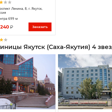
спект Ленина, 8, г. Якутск,
ссия
нтра 699 м
 240
₽
Заказать
тиницы Якутск (Саха-Якутия) 4 зве