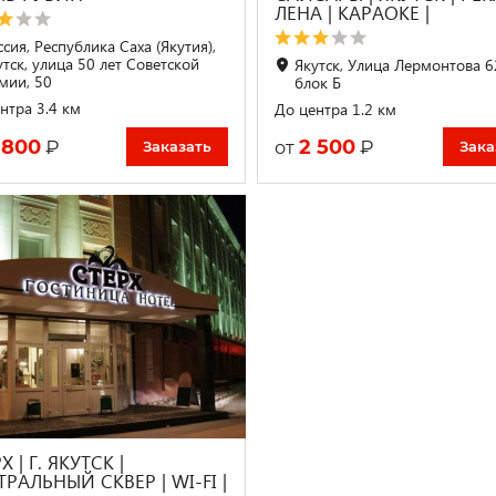
ЛЕНА | КАРАОКЕ |
сия, Республика Саха (Якутия),
утск, улица 50 лет Советской
Якутск, Улица Лермонтова 6
мии, 50
блок Б
нтра 3.4 км
До центра 1.2 км
 800
2 500
₽
₽
от
Заказать
Зака
Х | Г. ЯКУТСК |
РАЛЬНЫЙ СКВЕР | WI-FI |