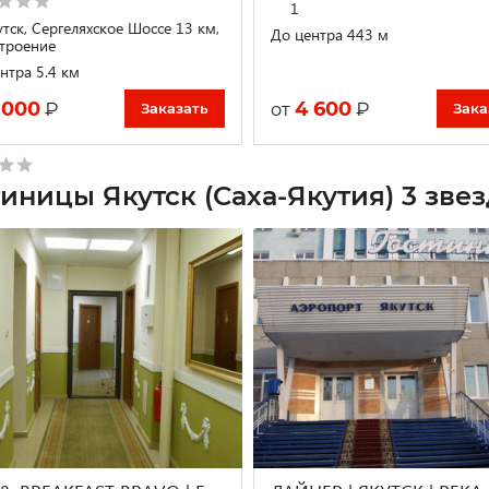
1
утск, Сергеляхское Шоссе 13 км,
До центра 443 м
строение
нтра 5.4 км
 000
4 600
₽
₽
от
Заказать
Зака
тиницы Якутск (Саха-Якутия) 3 зве