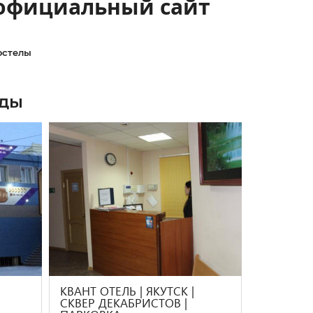
- официальный сайт
остелы
зды
КВАНТ ОТЕЛЬ | ЯКУТСК |
СКВЕР ДЕКАБРИСТОВ |