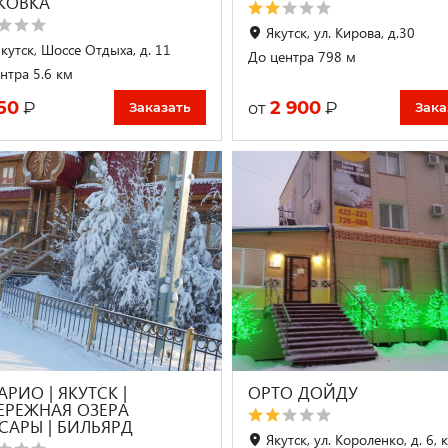
КОВКА
Якутск, ул. Кирова, д.30
Якутск, Шоссе Отдыха, д. 11
До центра 798 м
нтра 5.6 км
50
2 900
₽
₽
от
Заказать
Зака
РИО | ЯКУТСК |
ОРТО ДОЙДУ
ЕРЕЖНАЯ ОЗЕРА
САРЫ | БИЛЬЯРД
Якутск, ул. Короленко, д. 6, 