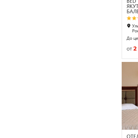
BED 
ЯКУТ
БАЛЕ
Ул
Ро
До це
2
от
ОТЕ