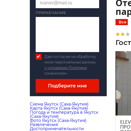
Оте
па
ПРИМЕЧАНИЕ
Все
Гос
Даю согласие на обработку
моих персональных данных,
с условиями Политики
ознакомлен.
Подберите мне
Схема Якутск (Саха-Якутия)
Карта Якутск (Саха-Якутия)
Погода и температура в Якутск
(Саха-Якутия)
Фото Якутск (Саха-Якутия)
ELEV
Развлечения
ПРО
Достопримечательности