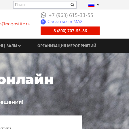
+7 (963) 615-33-55
Связаться в МАХ
M
fo@pogostite.ru
8 (800) 707-55-86
НЦ-ЗАЛЫ
ОРГАНИЗАЦИЯ МЕРОПРИЯТИЙ
 онлайн
мещения!
(РУБ)