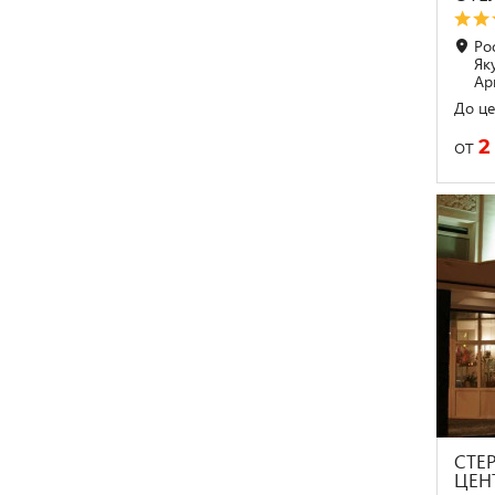
Рос
Як
Ар
До це
2
от
СТЕР
ЦЕНТ