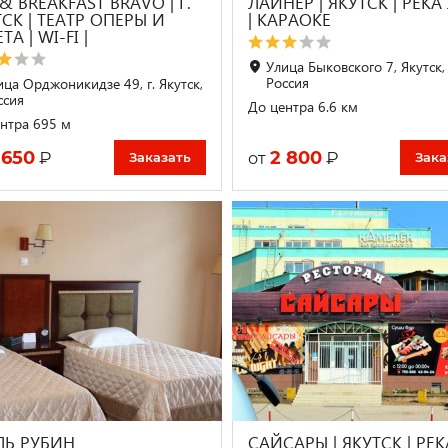
& BREAKFAST BRAVO | Г.
ЛАЙНЕР | ЯКУТСК | РЕКА
СК | ТЕАТР ОПЕРЫ И
| КАРАОКЕ
ТА | WI-FІ |
Улица Быковского 7, Якутск,
Россия
ица Орджоникидзе 49, г. Якутск,
ссия
До центра 6.6 км
нтра 695 м
 650
2 800
₽
₽
от
Заказать
Зака
ЛЬ РУБИН
САЙСАРЫ | ЯКУТСК | РЕК