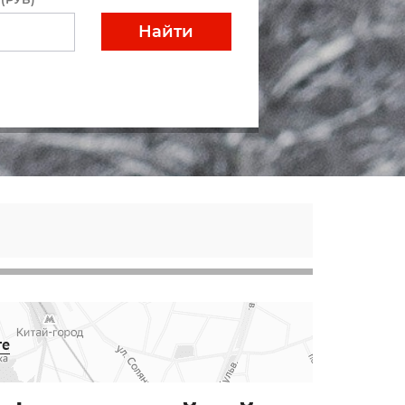
Найти
те