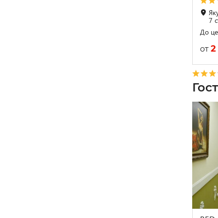
Як
7 
До це
2
от
Гос