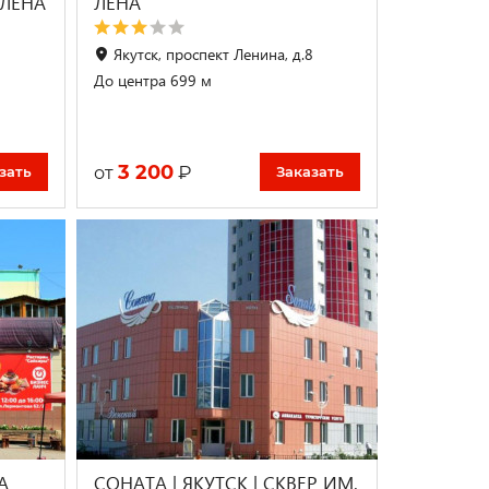
 ЛЕНА
ЛЕНА
Якутск, проспект Ленина, д.8
До центра 699 м
3 200
₽
от
зать
Заказать
А
СОНАТА | ЯКУТСК | СКВЕР ИМ.