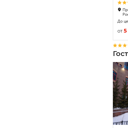
Про
Ро
До це
5
от
Гос