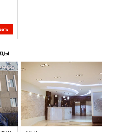
зать
зды