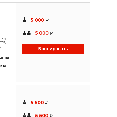
5 000
₽
5 000
₽
чий
ти,
,
Бронировать
ания
ата
5 500
₽
5 500
₽