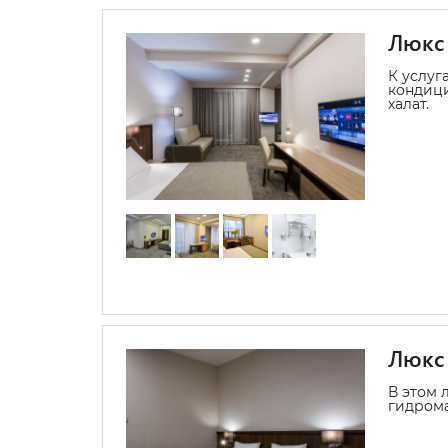
Люкс
К услуг
кондици
халат.
Люкс 
В этом 
гидрома