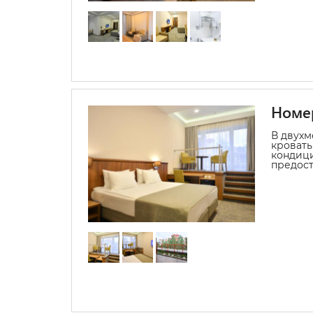
Номер
В двухм
кровать
кондиц
предост