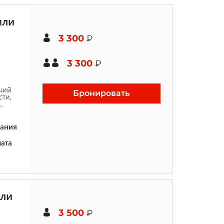
или
3 300
₽
3 300
₽
чий
Бронировать
ти,
,
ания
ата
или
3 500
₽