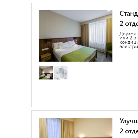
Станд
2 отд
Двухмес
или 2 о
кондиц
электри
Улучш
2 отд