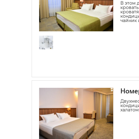
В этом 
кровать
кроватя
кондици
чайник 
Номер
Двухмес
кондиц
халатом