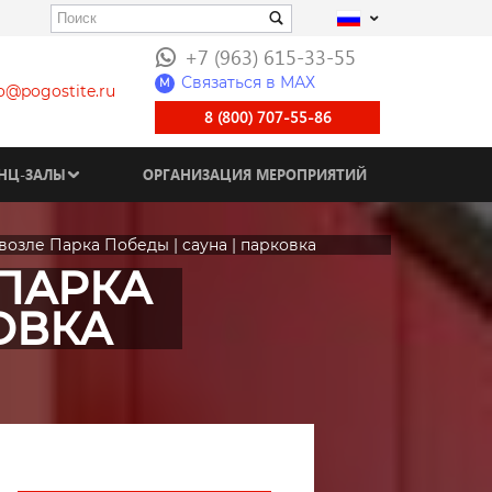
+7 (963) 615-33-55
Связаться в МАХ
M
fo@pogostite.ru
8 (800) 707-55-86
НЦ-ЗАЛЫ
ОРГАНИЗАЦИЯ МЕРОПРИЯТИЙ
| возле Парка Победы | cауна | парковка
 ПАРКА
ОВКА