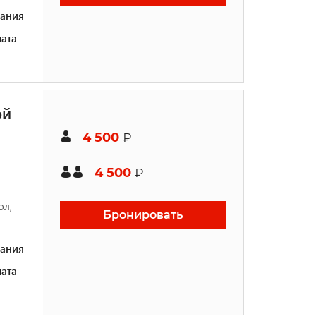
ания
ата
ой
4 500
₽
4 500
₽
ол,
Бронировать
ания
ата