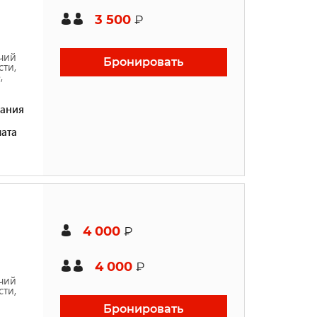
3 500
₽
чий
Бронировать
ти,
,
ания
ата
4 000
₽
4 000
₽
чий
ти,
Бронировать