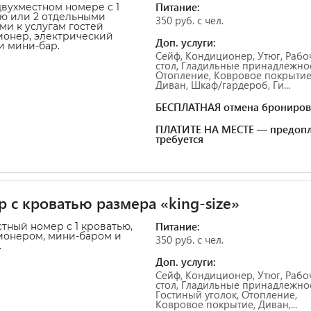
Питание:
двухместном номере с 1
ю или 2 отдельными
350 руб. с чел.
ми к услугам гостей
онер, электрический
Доп. услуги:
и мини-бар.
Сейф, Кондиционер, Утюг, Рабо
стол, Гладильные принадлежнос
Отопление, Ковровое покрытие
Диван, Шкаф/гардероб, Ги...
БЕСПЛАТНАЯ отмена брониров
ПЛАТИТЕ НА МЕСТЕ — предопл
требуется
 с кроватью размера «king-size»
Питание:
тный номер с 1 кроватью,
ионером, мини-баром и
350 руб. с чел.
.
Доп. услуги:
Сейф, Кондиционер, Утюг, Рабо
стол, Гладильные принадлежнос
Гостиный уголок, Отопление,
Ковровое покрытие, Диван,...