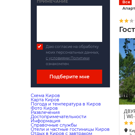
ПРИМЕЧАНИЕ
Все
Апарт
Гос
Даю согласие на обработку
моих персональных данных,
с условиями Политики
ознакомлен.
Подберите мне
Схема Киров
Карта Киров
Погода и температура в Киров
Фото Киров
ДВУ
Развлечения
| WI
Достопримечательности
Информация
Справочные службы
Отели и частные гостиницы Киров
Ки
Отдых в Киров с завтраком