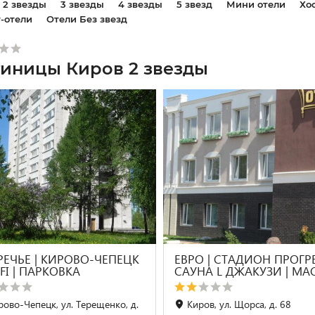
2 звезды
3 звезды
4 звезды
5 звезд
Мини отели
Хо
-отели
Отели Без звезд
тиницы Киров 2 звезды
РЕЧЬЕ | КИРОВО-ЧЕПЕЦК
ЕВРО | СТАДИОН ПРОГРЕ
-FI | ПАРКОВКА
CАУНА L ДЖАКУЗИ | М
рово-Чепецк, ул. Терещенко, д.
Киров, ул. Щорса, д. 68