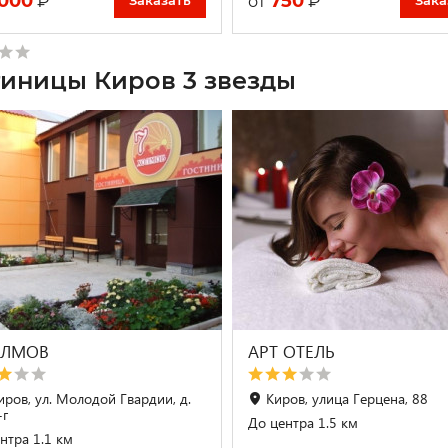
 000
750
₽
₽
от
Заказать
Зака
тиницы Киров 3 звезды
ОЛМОВ
АРТ ОТЕЛЬ
Киров, ул. Молодой Гвардии, д.
Киров, улица Герцена, 88
-г
До центра 1.5 км
нтра 1.1 км