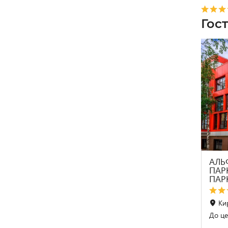
Гос
АЛЬФ
ПАРК
ПАР
Ки
До це