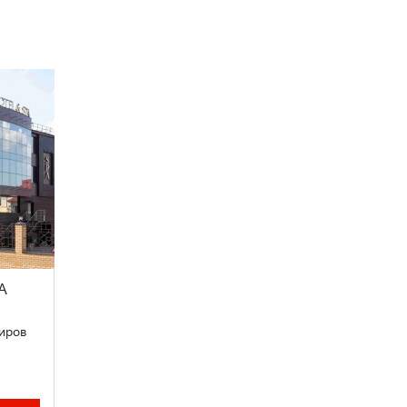
A
Киров