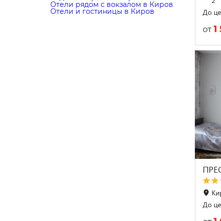
2
Отели рядом с вокзалом в Киров
Отели и гостиницы в Киров
До це
1
от
ПРЕ
Ки
До це