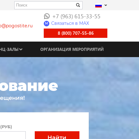
+7 (963) 615-33-55
Связаться в МАХ
M
fo@pogostite.ru
8 (800) 707-55-86
НЦ-ЗАЛЫ
ОРГАНИЗАЦИЯ МЕРОПРИЯТИЙ
рование
мещения!
(РУБ)
Найти