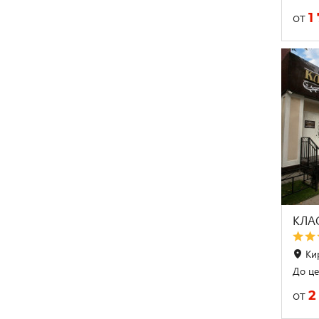
1
от
КЛА
Ки
До це
2
от