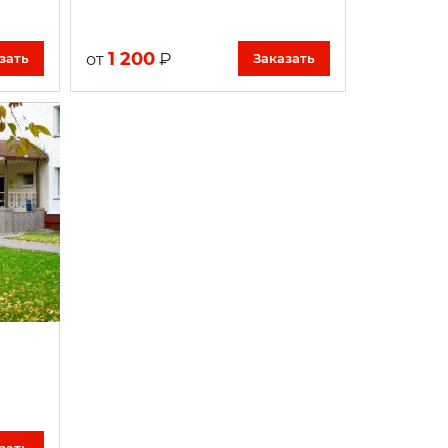
1 200
₽
от
зать
Заказать