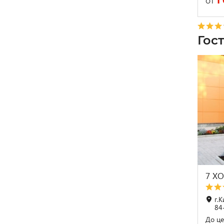
1
от
Гос
7 Х
г.
84
До це