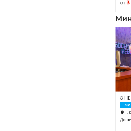
3
от
Мин
8 Н
МИ
г. 
До це