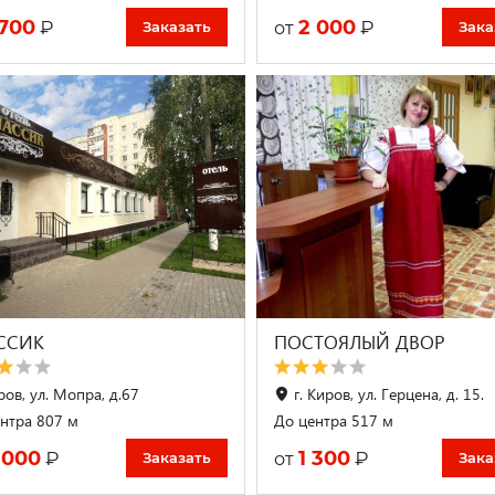
 700
2 000
₽
₽
от
Заказать
Зака
ССИК
ПОСТОЯЛЫЙ ДВОР
ров, ул. Мопра, д.67
г. Киров, ул. Герцена, д. 15.
нтра 807 м
До центра 517 м
 000
1 300
₽
₽
от
Заказать
Зака