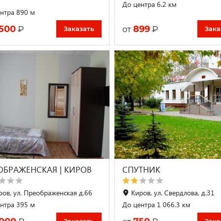
До центра 6.2 км
нтра 890 м
 500
899
₽
₽
от
Заказать
Зака
ОБРАЖЕНСКАЯ | КИРОВ
СПУТНИК
ров, ул. Преображенская д.66
Киров, ул. Свердлова, д.31
нтра 395 м
До центра 1 066.3 км