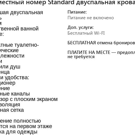
естный номер Standard двуспальная крова
Питание:
шая двуспальная
Питание не включено
ь
м
Доп. услуги:
твенной ванной
Бесплатный Wi-FI
е:
БЕСПЛАТНАЯ отмена брониров
тные туалетно-
ические
ПЛАТИТЕ НА МЕСТЕ — предопл
лежности
не требуется
и
или душ
енца
и удобства: ​
ционер
ение
ные каналы
зор с плоским экраном
золяция
ная сетка
ение полностью
тся на первом этаже
ка для одежды