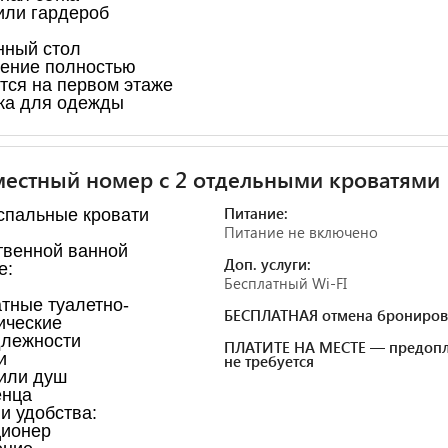
ли гардероб
ный стол
ение полностью
тся на первом этаже
ка для одежды
естный номер с 2 отдельными кроватями
Питание:
спальные кровати
Питание не включено
твенной ванной
Доп. услуги:
е:
Бесплатный Wi-FI
тные туалетно-
БЕСПЛАТНАЯ отмена брониров
ические
лежности
ПЛАТИТЕ НА МЕСТЕ — предопл
и
не требуется
или душ
енца
и удобства: ​
ционер