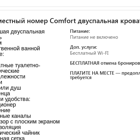
естный номер Comfort двуспальная крова
Питание:
шая двуспальная
Питание не включено
ь
м
Доп. услуги:
твенной ванной
Бесплатный Wi-FI
е:
БЕСПЛАТНАЯ отмена брониров
тные туалетно-
ические
ПЛАТИТЕ НА МЕСТЕ — предопл
лежности
требуется
и
или душ
енца
и удобства: ​
ционер
ение
ные каналы
зор с плоским экраном
золяция
ический чайник
ная сетка