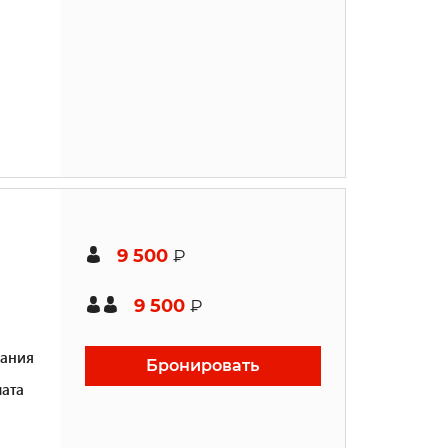
9 500
₽
9 500
₽
ания
Бронировать
ата