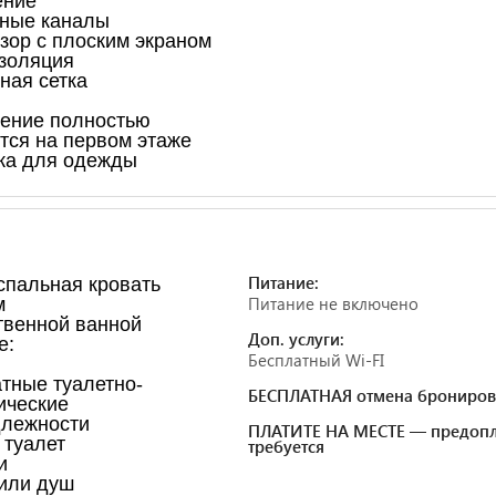
ение
ные каналы
зор с плоским экраном
золяция
ная сетка
ение полностью
тся на первом этаже
ка для одежды
Питание:
спальная кровать
Питание не включено
м
твенной ванной
Доп. услуги:
е:
Бесплатный Wi-FI
тные туалетно-
БЕСПЛАТНАЯ отмена брониров
ические
лежности
ПЛАТИТЕ НА МЕСТЕ — предопл
туалет
требуется
и
или душ