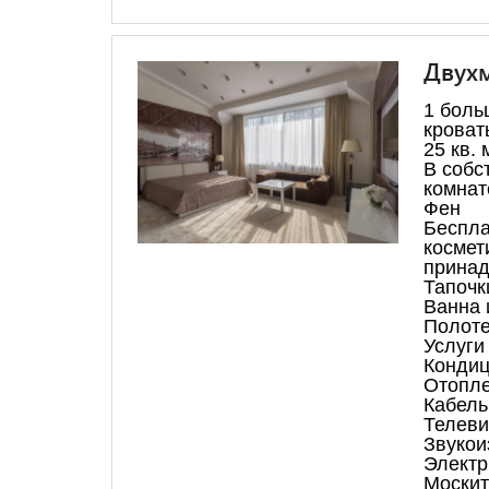
Двухм
1 боль
кроват
25 кв. 
В собс
комнат
Фен
Беспла
космет
принад
Тапочк
Ванна 
Полот
Услуги 
Конди
Отопл
Кабель
Телеви
Звукои
Электр
Москит