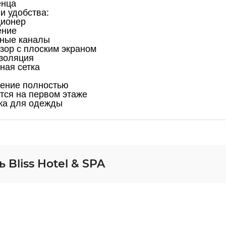
енца
и удобства: ​
ционер
ение
ные каналы
зор с плоским экраном
золяция
ная сетка
ение полностью
тся на первом этаже
ка для одежды
Bliss Hotel & SPA