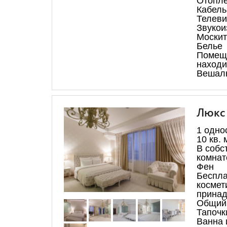
Отопл
Кабель
Телеви
Звукои
Москит
Белье
Помещ
находи
Вешал
Люкс
1 одно
10 кв. 
В собс
комнат
Фен
Беспла
космет
принад
Общий 
Тапочк
Ванна 