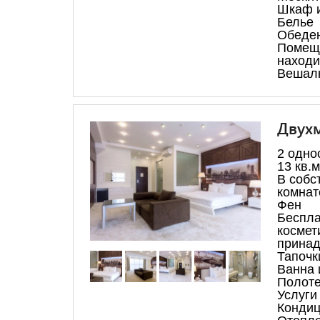
Шкаф и
Белье
Обеден
Помещ
находи
Вешал
Двухм
2 одно
13 кв.м
В собс
комнат
Фен
Беспла
космет
принад
Тапочк
Ванна 
Полот
Услуги 
Конди