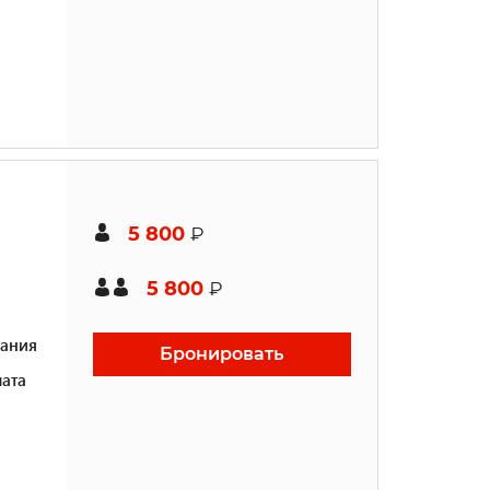
5 800
₽
5 800
₽
ания
Бронировать
ата