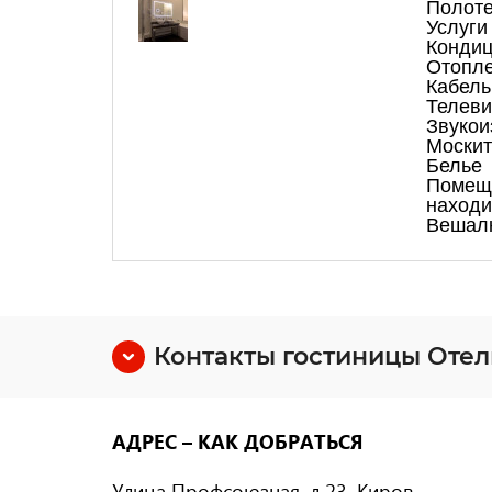
Полот
Услуги 
Конди
Отопл
Кабель
Телеви
Звукои
Москит
Белье
Помещ
находи
Вешал
Контакты гостиницы Отель 
АДРЕС – КАК ДОБРАТЬСЯ
Улица Профсоюзная, д.23, Киров