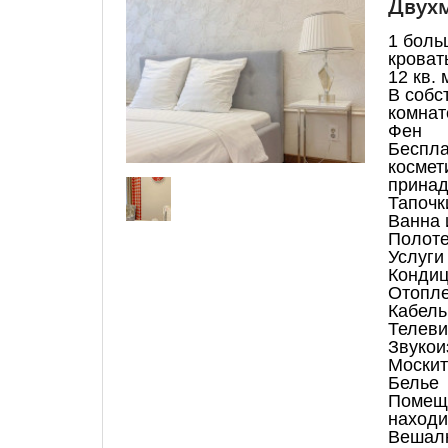
Двухм
1 боль
кроват
12 кв. 
В собс
комнат
Фен
Беспла
космет
принад
Тапочк
Ванна 
Полот
Услуги 
Конди
Отопл
Кабель
Телеви
Звукои
Москит
Белье
Помещ
находи
Вешал