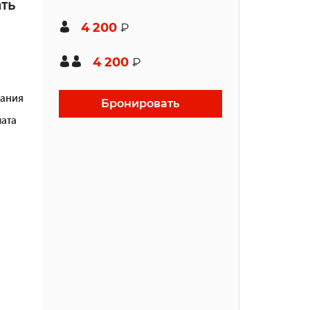
ть
4 200
₽
4 200
₽
ания
Бронировать
ата