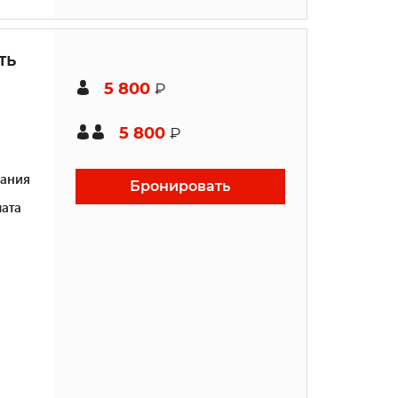
ть
5 800
₽
5 800
₽
ания
Бронировать
ата