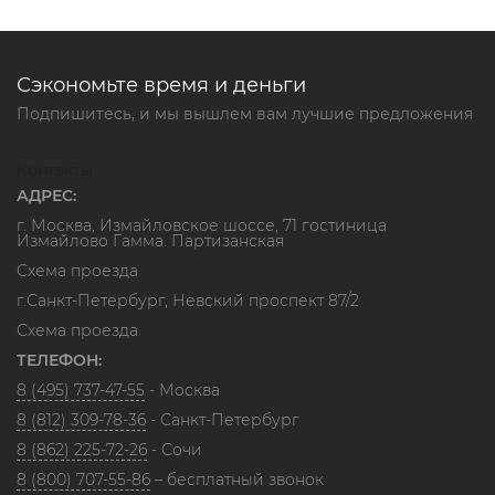
Сэкономьте время и деньги
Подпишитесь, и мы вышлем вам лучшие предложения
Контакты
АДРЕС:
г. Москва, Измайловское шоссе, 71 гостиница
Измайлово Гамма. Партизанская
Схема проезда
г.Санкт-Петербург, Невский проспект 87/2
Схема проезда
ТЕЛЕФОН:
8 (495) 737-47-55
- Москва
8 (812) 309-78-36
- Санкт-Петербург
8 (862) 225-72-26
- Сочи
8 (800) 707-55-86
– бесплатный звонок