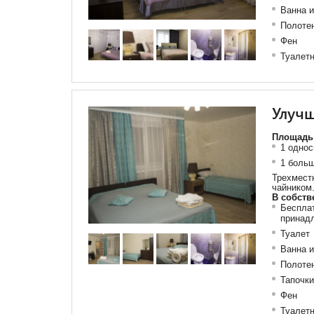
Ванна 
Полоте
Фен
Туалетн
Улуч
Площадь 
1 однос
1 боль
Трехмест
чайником
В собств
Бесплат
принад
Туалет
Ванна 
Полоте
Тапочки
Фен
Туалетн