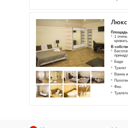
Люкс
Площадь 
1 очень
кровать
В собств
Бесплат
принад
Биде
Туалет
Ванна 
Полоте
Фен
Туалетн