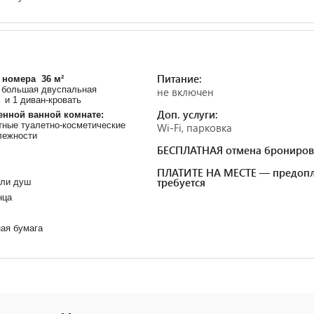
Питание:
номера 36 м²
 большая двуспальная
не включен
 и 1 диван-кровать
Доп. услуги:
енной ванной комнате:
ные туалетно-косметические
Wi-Fi, парковка
лежности
БЕСПЛАТНАЯ отмена брониров
ПЛАТИТЕ НА МЕСТЕ — предопл
требуется
или душ
нца
ая бумага