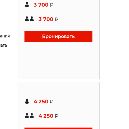
3 700
₽
3 700
₽
ания
Бронировать
ата
4 250
₽
4 250
₽