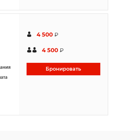
4 500
₽
4 500
₽
ания
Бронировать
ата