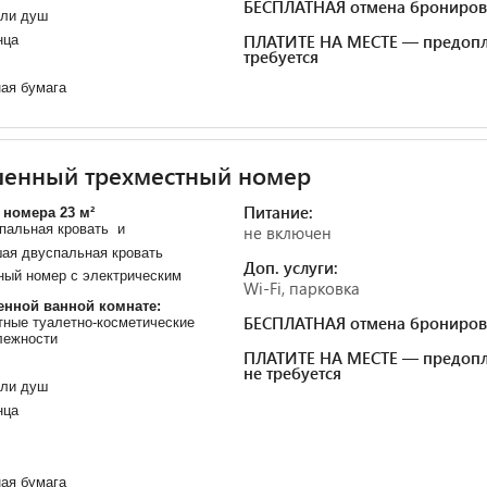
БЕСПЛАТНАЯ отмена брониров
или душ
ПЛАТИТЕ НА МЕСТЕ — предопл
нца
требуется
ая бумага
шенный трехместный номер
Питание:
номера 23 м²
пальная кровать и
не включен
шая двуспальная кровать
Доп. услуги:
ный номер с электрическим
Wi-Fi, парковка
.
енной ванной комнате:
БЕСПЛАТНАЯ отмена брониров
ные туалетно-косметические
лежности
ПЛАТИТЕ НА МЕСТЕ — предопл
не требуется
или душ
нца
ая бумага