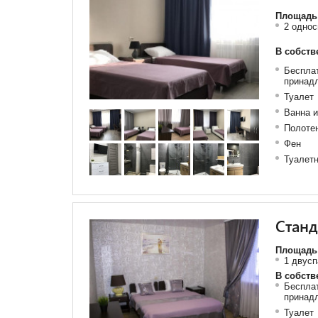
Площадь 
2 одно
В собств
Бесплат
принад
Туалет
Ванна 
Полоте
Фен
Туалетн
Станд
Площадь 
1 двусп
В собств
Бесплат
принад
Туалет