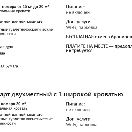
Питание:
номера от 15 м² до 20 м²
спальные кровати
не включен
Доп. услуги:
енной ванной комнате:
Wi-Fi, парковка
ные туалетно-косметические
лежности
БЕСПЛАТНАЯ отмена брониров
ПЛАТИТЕ НА МЕСТЕ — предопл
или душ
не требуется
нца
ая бумага
арт двухместный с 1 широкой кроватью
Питание:
номера 20 м²
альная кровать
не включен
енной ванной комнате:
Доп. услуги:
ные туалетно-косметические
лежности
Wi-Fi, парковка