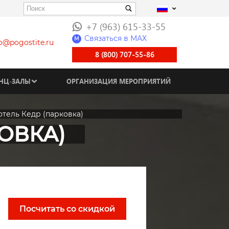
+7 (963) 615-33-55
Связаться в МАХ
M
fo@pogostite.ru
8 (800) 707-55-86
НЦ-ЗАЛЫ
ОРГАНИЗАЦИЯ МЕРОПРИЯТИЙ
тель Кедр (парковка)
ОВКА)
Посчитать со скидкой