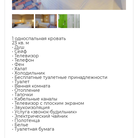
1 односпальная кровать
23 кв. м
• Душ
• Сейф
• Телевизор
• Телефон
• Фен
• Халат
• Холодильник
• Бесплатные туалетные принадлежности
• Туалет
• Ванная комната
• Отопление
• Тапочки
• Кабельные каналы
• Телевизор с плоским экраном
• Звукоизоляция
• Услуга «звонок-будильник»
• Электрический чайник
• Полотенца
• Белье
• Туалетная бумага