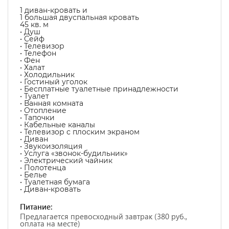
1 диван-кровать и
1 большая двуспальная кровать
45 кв. м
• Душ
• Сейф
• Телевизор
• Телефон
• Фен
• Халат
• Холодильник
• Гостиный уголок
• Бесплатные туалетные принадлежности
• Туалет
• Ванная комната
• Отопление
• Тапочки
• Кабельные каналы
• Телевизор с плоским экраном
• Диван
• Звукоизоляция
• Услуга «звонок-будильник»
• Электрический чайник
• Полотенца
• Белье
• Туалетная бумага
• Диван-кровать
Питание:
Предлагается превосходный завтрак (380 руб.,
оплата на месте)