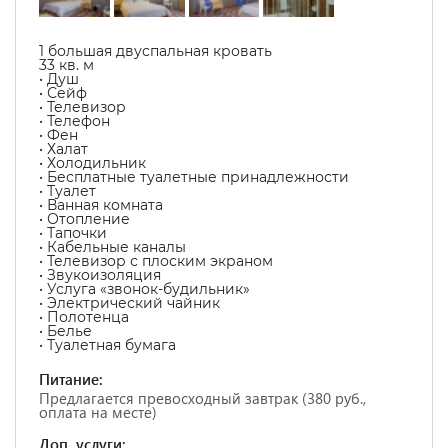
1 большая двуспальная кровать
33 кв. м
• Душ
• Сейф
• Телевизор
• Телефон
• Фен
• Халат
• Холодильник
• Бесплатные туалетные принадлежности
• Туалет
• Ванная комната
• Отопление
• Тапочки
• Кабельные каналы
• Телевизор с плоским экраном
• Звукоизоляция
• Услуга «звонок-будильник»
• Электрический чайник
• Полотенца
• Белье
• Туалетная бумага
Питание:
Предлагается превосходный завтрак (380 руб.,
оплата на месте)
Доп. услуги: