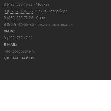
8 (495) 737-47-55
- Москва
8 (812) 309-78-36
- Санкт-Петербург
8 (862) 225-72-26
- Сочи
8 (800) 707-55-86
– бесплатный звонок
ФАКС:
8 (495) 737-47-55
E-MAIL:
info@pogostite.ru
ГДЕ НАС НАЙТИ