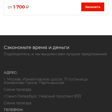
1 700
₽
от
Заказать
Сэкономьте время и деньги
Подпишитесь, и мы вышлем вам лучшие предложения
Контакты
АДРЕС:
г. Москва, Измайловское шоссе, 71 гостиница
Измайлово Гамма. Партизанская
Схема проезда
г.Санкт-Петербург, Невский проспект 87/2
Схема проезда
ТЕЛЕФОН: