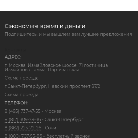
Сэкономьте время и деньги
Подпишитесь, и мы вышлем вам лучшие предложения
Контакты
АДРЕС:
г. Москва, Измайловское шоссе, 71 гостиница
Измайлово Гамма. Партизанская
Схема проезда
г.Санкт-Петербург, Невский проспект 87/2
Схема проезда
ТЕЛЕФОН:
8 (495) 737-47-55
- Москва
8 (812) 309-78-36
- Санкт-Петербург
8 (862) 225-72-26
- Сочи
8 (800) 707-55-86
– бесплатный звонок