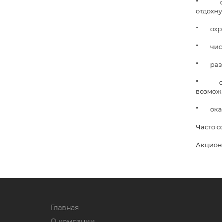
" очен
отдохну
" охра
" чист
" разн
" опти
возмож
" оказ
Часто с
Акционн
Главная
О компании