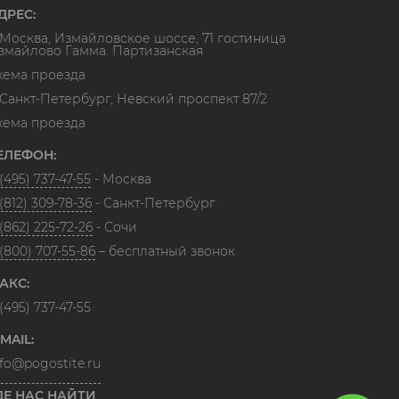
ДРЕС:
. Москва, Измайловское шоссе, 71 гостиница
змайлово Гамма. Партизанская
хема проезда
. Санкт-Петербург, Невский проспект 87/2
хема проезда
ЕЛЕФОН:
(495) 737-47-55
- Москва
(812) 309-78-36
- Санкт-Петербург
(862) 225-72-26
- Сочи
 (800) 707-55-86
– бесплатный звонок
АКС:
(495) 737-47-55
-MAIL:
nfo@pogostite.ru
ДЕ НАС НАЙТИ