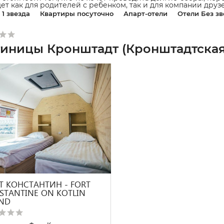
ет как для родителей с ребенком, так и для компании друзе
1 звезда
Квартиры посуточно
Апарт-отели
Отели Без зв
тиницы Кронштадт (Кронштадтская 
Т КОНСТАНТИН - FORT
STANTINE ON KOTLIN
AND