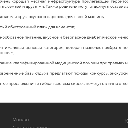
ь хорошая местная инфраструктура прилегающей территории
ть с семьей и друзьями. Также родители могут отдохнуть, оставив
няемая круглосуточно парковка для вашей машины;
ый обустроенный пляж для клиентов;
ообразное питание, вкусное и безопасное диабетическое меню
мальная ценовая категория, которая позволяет выбрать пос
ностям;
ание квалифицированной медицинской помощи при травмах ил
овременные базы отдыха предлагают походы, конкурсы, экскурси
ые предложения и гибкая система скидок помогут отлично отдо
Москвы
Санкт петербурга