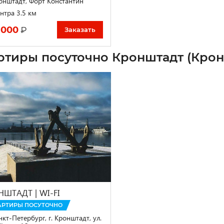
онштадт, Форт Константин
нтра 3.5 км
 000
₽
Заказать
ртиры посуточно Кронштадт (Крон
ШТАДТ | WI-FI
АРТИРЫ ПОСУТОЧНО
нкт-Петербург, г. Кронштадт, ул.