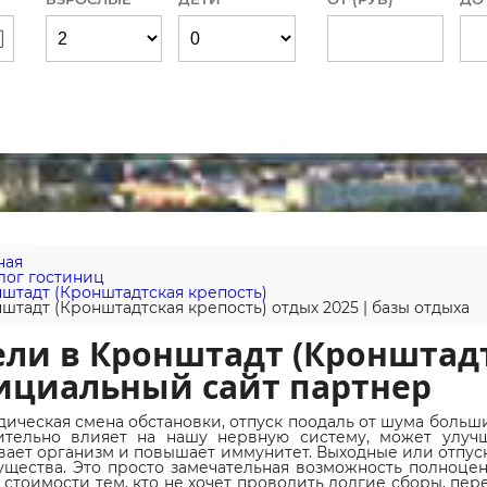
ная
лог гостиниц
штадт (Кронштадтская крепость)
штадт (Кронштадтская крепость) отдых 2025 | базы отдыха
ли в Кронштадт (Кронштадт
ициальный сайт партнер
ическая смена обстановки, отпуск поодаль от шума больших
ительно влияет на нашу нервную систему, может улучш
вает организм и повышает иммунитет. Выходные или отпуск
щества. Это просто замечательная возможность полноцен
 стоимости тем, кто не хочет проводить долгие сборы, пер