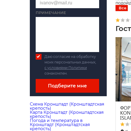
подойд
Все
ПРИМЕЧАНИЕ
Гос
Даю согласие на обработку
моих персональных данных,
с условиями Политики
ознакомлен.
Подберите мне
Схема Кронштадт (Кронштадтская
ФОР
крепость)
KON
Карта Кронштадт (Кронштадтская
крепость)
ISL
Погода и температура в
Кронштадт (Кронштадтская
крепость)