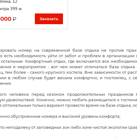
йгина, 12
нтра 399 м
 000
₽
Заказать
ировать номер на современной базе отдыха не против прак
о есть необходимость уйти от забот и проблем в организации 
 остальные. Комфортный отдых, где включается все необходимо
чения и мероприятия - вот чем может отличаться база отдыха
ц, тем более - самого крупного хостела. Вне зависимости от рас
нии в любом случае будет весьма комфортно, и постоялец, с с
ления.
ого человека перед сезоном продолжительных праздников 
м удовольствий. Конечно, можно любить размещаться к гостини
я оптимальным только вариант провести время на базе отдыха, 
чно обустроенные номера и высокий уровень комфорта;
 неподалеку от заповедных зон либо зоне чистой экологии срав