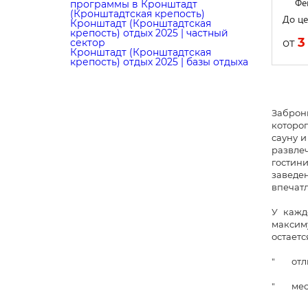
Фе
программы в Кронштадт
(Кронштадтская крепость)
До це
Кронштадт (Кронштадтская
крепость) отдых 2025 | частный
3
от
сектор
Кронштадт (Кронштадтская
крепость) отдых 2025 | базы отдыха
Заброн
которог
сауну и
развле
гостини
заведе
впечат
У кажд
максиму
остаетс
" отли
" место