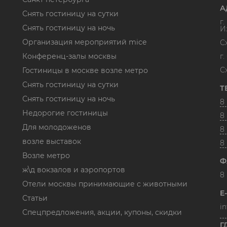
А
Снять гостиницу на сутки
г
Снять гостиницу на ночь
И
Организация мероприятий mice
С
Конференц-залы москвы
г
С
Гостиницы в москве возле метро
Снять гостиницу на сутки
Т
Снять гостиницу на ночь
8 
Недорогие гостиницы
8 
Для молодоженов
8 
возле выставок
8
Возле метро
Ф
ж\д вокзалов и аэропортов
8 
Отели москвы принимающие с животными
E
Статьи
i
Спецпредложения, акции, купоны, скидки
Г