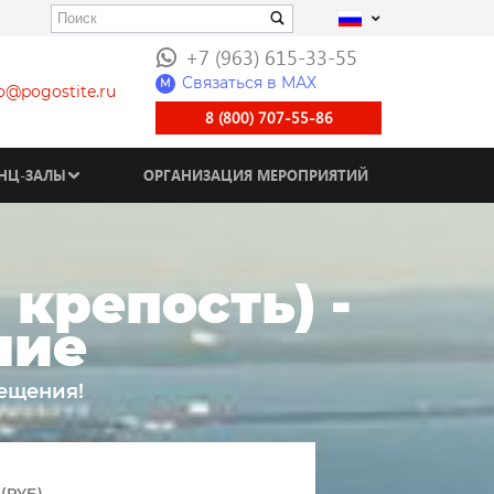
+7 (963) 615-33-55
Связаться в МАХ
M
fo@pogostite.ru
8 (800) 707-55-86
НЦ-ЗАЛЫ
ОРГАНИЗАЦИЯ МЕРОПРИЯТИЙ
крепость) -
ние
мещения!
(РУБ)