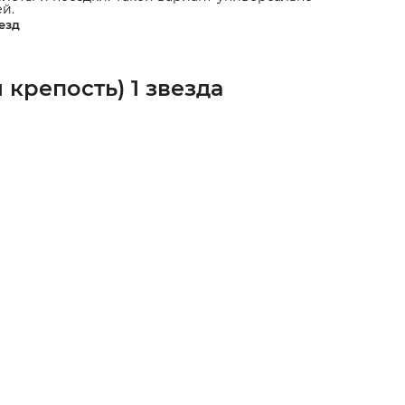
й.
езд
крепость) 1 звезда