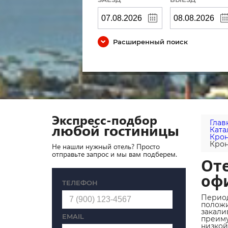
Расширенный поиск
Экспресс-подбор
Глав
любой гостиницы
Ката
Крон
Крон
Не нашли нужный отель? Просто
отправьте запрос и мы вам подберем.
Оте
оф
ТЕЛЕФОН
Период
полож
закали
EMAIL
преиму
низкой