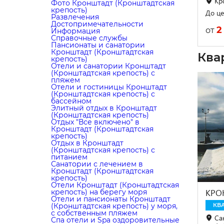
Кр
Фото Кронштадт (Кронштадтская
крепость)
До це
Развлечения
Достопримечательности
2
от
Информация
Справочные службы
Пансионаты и санатории
Кронштадт (Кронштадтская
Ква
крепость)
Отели и санатории Кронштадт
(Кронштадтская крепость) с
пляжем
Отели и гостиницы Кронштадт
(Кронштадтская крепость) с
бассейном
Элитный отдых в Кронштадт
(Кронштадтская крепость)
Отдых "Все включено" в
Кронштадт (Кронштадтская
крепость)
Отдых в Кронштадт
(Кронштадтская крепость) с
питанием
Санатории с лечением в
Кронштадт (Кронштадтская
крепость)
Отели Кронштадт (Кронштадтская
КРОН
крепость) на берегу моря
Отели и пансионаты Кронштадт
(Кронштадтская крепость) у моря,
КВ
с собственным пляжем
Са
Cпа отели и Spa оздоровительные