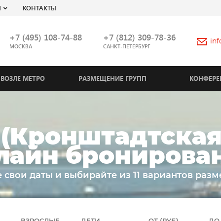
Я
КОНТАКТЫ
+7 (495) 108-74-88
+7 (812) 309-78-36
in
МОСКВА
САНКТ-ПЕТЕРБУРГ
ВОЗЛЕ МЕТРО
РАЗМЕЩЕНИЕ ГРУПП
КОНФЕРЕ
(Кронштадтская 
лайн бронирова
 свои даты и выбирайте из 11 вариантов раз
ВЗРОСЛЫЕ
ДЕТИ
ОТ (РУБ)
ДО 