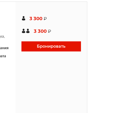
3 300
₽
3 300
₽
ка,
Бронировать
ания
ата