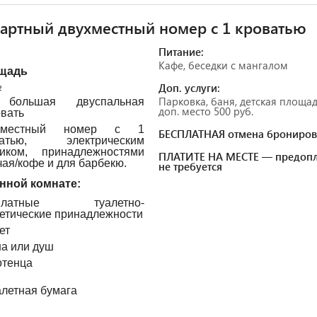
артный двухместный номер с 1 кроватью
Питание:
Кафе, беседки с мангалом
щадь
Доп. услуги:
²
Парковка, баня, детская площад
большая двуспальная
доп. место 500 руб.
овать
хместный номер с 1
БЕСПЛАТНАЯ отмена брониров
ватью, электрическим
ником, принадлежностями
ПЛАТИТЕ НА МЕСТЕ — предопл
чая/кофе и для барбекю.
не требуется
нной комнате:
платные туалетно-
етические принадлежности
ет
а или душ
тенца
алетная бумага