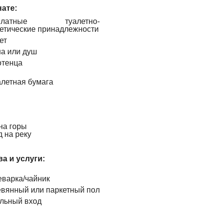
ате:
платные туалетно-
етические принадлежности
ет
а или душ
тенца
алетная бумага
на горы
 на реку
а и услуги: ​
варка/чайник
вянный или паркетный пол
льный вход