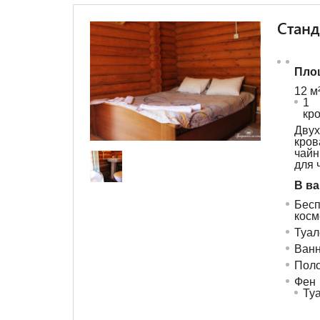
Станд
Пло
12 м
1 
кр
Дву
кро
чай
для 
В ва
Бес
косм
Туал
Ванн
Поло
Фен
Ту