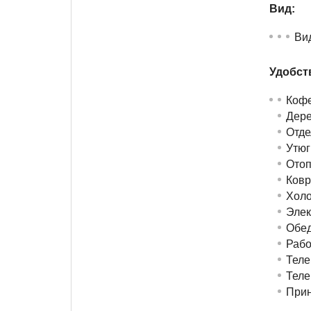
Вид:
Ви
Удобств
Кофе
Дере
Отде
Утюг
Отоп
Ковр
Холо
Элек
Обед
Рабо
Теле
Теле
Прин