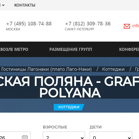
Я
КОНТАКТЫ
+7 (495) 108-74-88
+7 (812) 309-78-36
in
МОСКВА
САНКТ-ПЕТЕРБУРГ
ВОЗЛЕ МЕТРО
РАЗМЕЩЕНИЕ ГРУПП
КОНФЕРЕ
Гостиницы Лагонаки (плато Лаго-Наки)
Коттеджи
Г
КАЯ ПОЛЯНА - GRA
POLYANA
КОТТЕДЖИ
ВЗРОСЛЫЕ
ДЕТИ