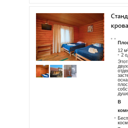
Станд
кров
Пло
12 м
2 
Эт
дву
отд
зас
осн
плос
собс
душе
В с
комн
Бес
косм