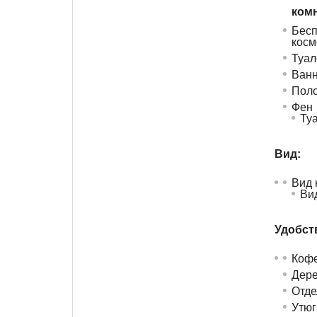
комн
Бес
косм
Туал
Ванн
Поло
Фен
Ту
Вид:
Вид 
Вид
Удобств
Кофе
Дере
Отде
Утюг