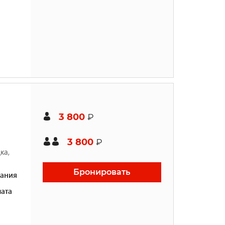
3 800
₽
3 800
₽
ка,
Бронировать
ания
ата