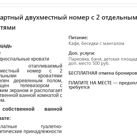
артный двухместный номер с 2 отдельны
атями
Питание:
Кафе, беседки с мангалом
щадь
Доп. услуги:
²
Парковка, баня, детская площад
односпальные кровати
доп. место 500 руб.
от отапливаемый
хместный номер с 2
БЕСПЛАТНАЯ отмена брониров
ельными кроватями
телен деревянным полом,
ПЛАТИТЕ НА МЕСТЕ — предопл
ащен телевизором с
требуется
ким экраном и располагает
твенной ванной комнатой с
м.
обственной ванной
ате:
платные туалетно-
етические принадлежности