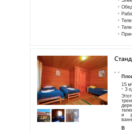
Элек
Обед
Рабо
Теле
Теле
Прин
Станд
Пло
15 м
3 
Эт
тре
дер
теле
и р
ванн
В с