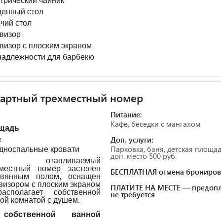
трический чайник
енный стол
чий стол
визор
визор с плоским экраном
адлежности для барбекю
артный трехместный номер
Питание:
Кафе, беседки с мангалом
щадь
Доп. услуги:
²
Парковка, баня, детская площад
односпальные кровати
доп. место 500 руб.
от отапливаемый
хместный номер застелен
БЕСПЛАТНАЯ отмена брониров
евянным полом, оснащен
визором с плоским экраном
ПЛАТИТЕ НА МЕСТЕ — предопл
асполагает собственной
не требуется
ой комнатой с душем.
обственной ванной