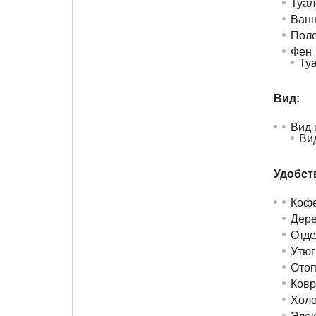
Туал
Ванн
Поло
Фен
Ту
Вид:
Вид 
Вид
Удобств
Кофе
Дере
Отде
Утюг
Отоп
Ковр
Холо