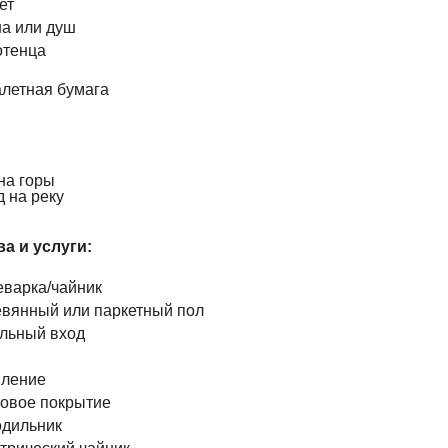
ет
а или душ
тенца
алетная бумага
на горы
 на реку
а и услуги: ​
варка/чайник
вянный или паркетный пол
льный вход
ление
овое покрытие
дильник