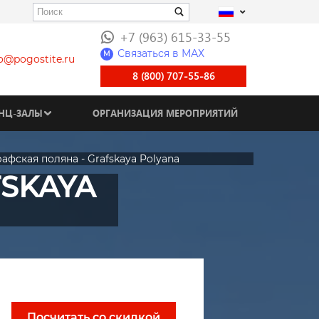
+7 (963) 615-33-55
Связаться в МАХ
M
fo@pogostite.ru
8 (800) 707-55-86
НЦ-ЗАЛЫ
ОРГАНИЗАЦИЯ МЕРОПРИЯТИЙ
рафская поляна - Grafskaya Polyana
FSKAYA
Посчитать со скидкой