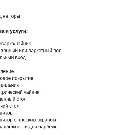
д на горы
а и услуги: ​
варка/чайник
вянный или паркетный пол
льный вход
ление
овое покрытие
дильник
трический чайник
енный стол
чий стол
визор
визор с плоским экраном
адлежности для барбекю