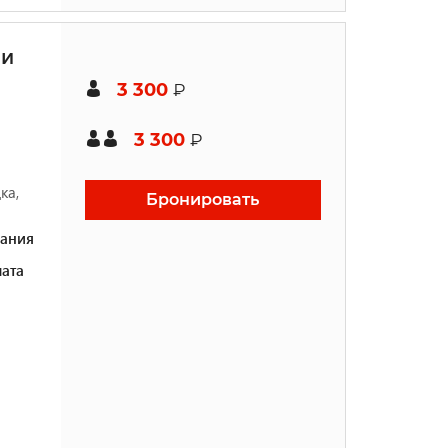
ми
3 300
₽
3 300
₽
ка,
Бронировать
ания
ата