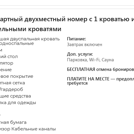
артный двухместный номер с 1 кроватью 
ельными кроватями
Питание:
ьшая двуспальная кровать
 односпальные
Завтрак включен
 м
Доп. услуги:
ий стол
Парковка, Wi-Fi, Сауна
лятор
БЕСПЛАТНАЯ отмена брониров
ение
овое покрытие
ПЛАТИТЕ НА МЕСТЕ — предопл
тная сетка
требуется
гардероб
щие средства
ка для одежды
т
тная бумага
изор Кабельные каналы