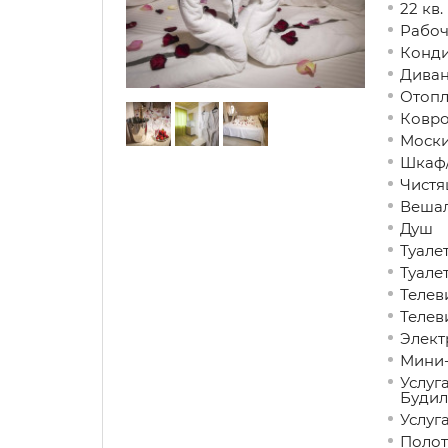
22 кв.
Рабоч
Конд
Дива
Отопл
Ковр
Моски
Шкаф/
Чистя
Вешал
Душ
Туале
Туале
Телев
Телев
Элект
Мини-
Услуг
Будил
Услуг
Полот