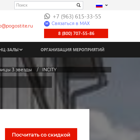
+7 (963) 615-33-55
Связаться в МАХ
M
fo@pogostite.ru
8 (800) 707-55-86
НЦ-ЗАЛЫ
ОРГАНИЗАЦИЯ МЕРОПРИЯТИЙ
ницы 3 звезды
INCITY
Посчитать со скидкой