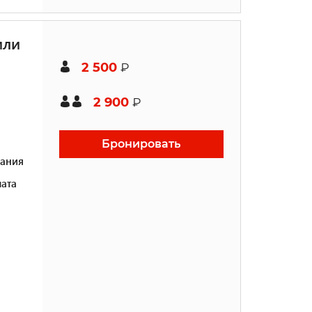
или
2 500
₽
2 900
₽
Бронировать
ания
ата