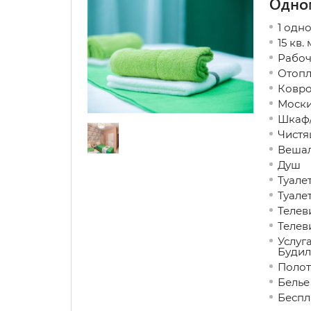
Одно
1 одн
15 кв. 
Рабоч
Отопл
Ковр
Моски
Шкаф/
Чистя
Вешал
Душ
Туале
Туале
Телев
Телев
Услуг
Будил
Полот
Белье
Беспл