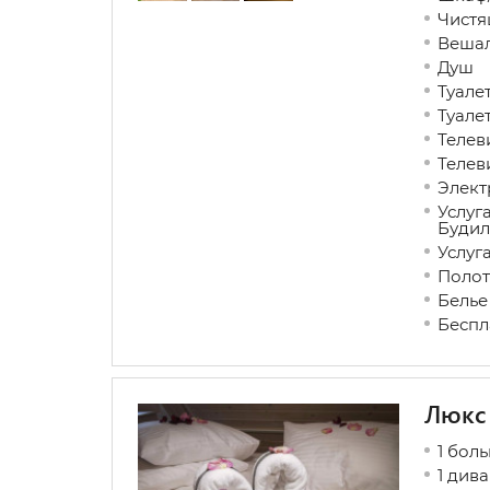
Чистя
Вешал
Душ
Туале
Туале
Телев
Телев
Элект
Услуг
Будил
Услуг
Полот
Белье
Беспл
Люкс
1 бол
1 див