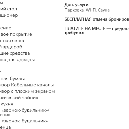
 м
Доп. услуги:
ий стол
Парковка, Wi-Fi, Сауна
иционер
БЕСПЛАТНАЯ отмена брониров
н
ение
ПЛАТИТЕ НА МЕСТЕ — предопл
требуется
овое покрытие
тная сетка
гардероб
щие средства
ка для одежды
т
тная бумага
изор Кабельные каналы
изор с плоским экраном
рический чайник
кухня
а «звонок-будильник»/
ьник
а «звонок-будильник»
енца