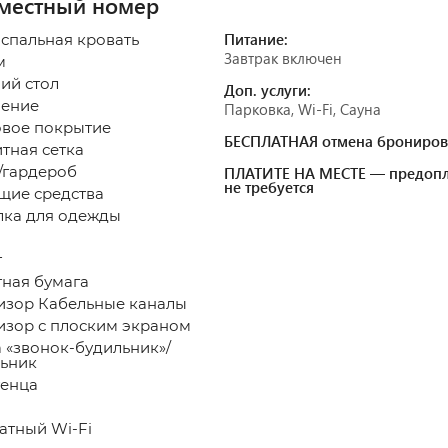
местный номер
Питание:
оспальная кровать
Завтрак включен
м
ий стол
Доп. услуги:
ение
Парковка, Wi-Fi, Сауна
овое покрытие
БЕСПЛАТНАЯ отмена брониров
тная сетка
гардероб
ПЛАТИТЕ НА МЕСТЕ — предопл
не требуется
щие средства
ка для одежды
т
тная бумага
изор Кабельные каналы
изор с плоским экраном
а «звонок-будильник»/
ьник
енца
атный Wi-Fi