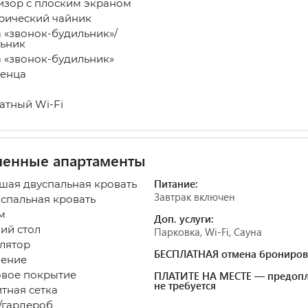
изор с плоским экраном
рический чайник
а «звонок-будильник»/
ьник
а «звонок-будильник»
енца
атный Wi-Fi
шенные апартаменты
Питание:
ьшая двуспальная кровать
Завтрак включен
оспальная кровать
 м
Доп. услуги:
ий стол
Парковка, Wi-Fi, Сауна
лятор
БЕСПЛАТНАЯ отмена брониров
ение
овое покрытие
ПЛАТИТЕ НА МЕСТЕ — предопл
не требуется
тная сетка
гардероб