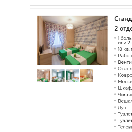
Станд
2 отд
1 бол
или 2
18 кв.
Рабоч
Венти
Отопл
Ковр
Моски
Шкаф/
Чистя
Вешал
Душ
Туале
Туале
Телев