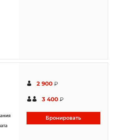
2 900
₽
3 400
₽
ания
Бронировать
ата