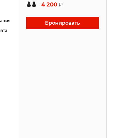
4 200
₽
ания
Бронировать
ата