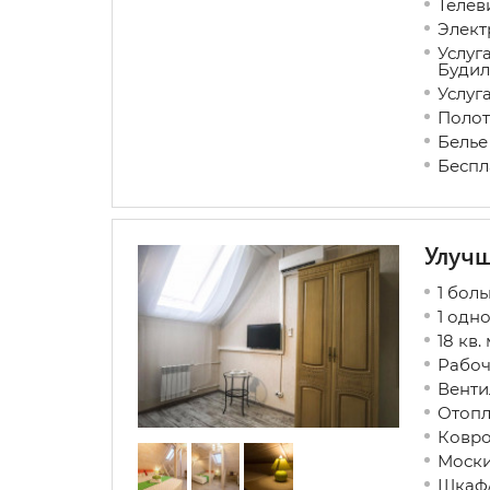
Телев
Элект
Услуг
Будил
Услуг
Полот
Белье
Беспл
Улуч
1 бол
1 одн
18 кв.
Рабоч
Венти
Отопл
Ковр
Моски
Шкаф/