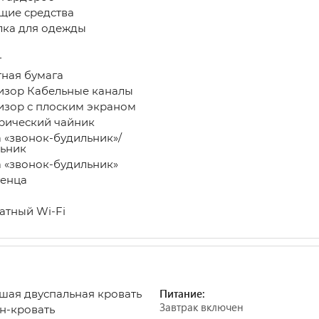
щие средства
ка для одежды
т
тная бумага
изор Кабельные каналы
изор с плоским экраном
рический чайник
а «звонок-будильник»/
ьник
а «звонок-будильник»
енца
атный Wi-Fi
Питание:
ьшая двуспальная кровать
Завтрак включен
ан-кровать