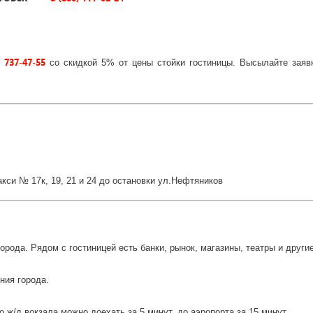
 737-47-55
со скидкой 5% от цены стойки гостиницы. Высылайте зая
акси № 17к, 19, 21 и 24 до остановки ул.Нефтяников
орода. Рядом с гостиницей есть банки, рынок, магазины, театры и друг
ния города.
 ж/д вокзала можно доехать за 5 минут, до аэропорта за 15 минут.