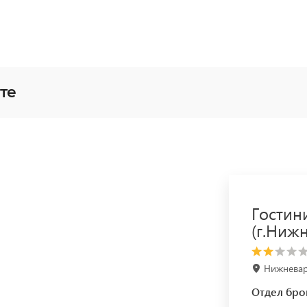
те
Гостин
(г.Ниж
Нижневарт
Отдел бро