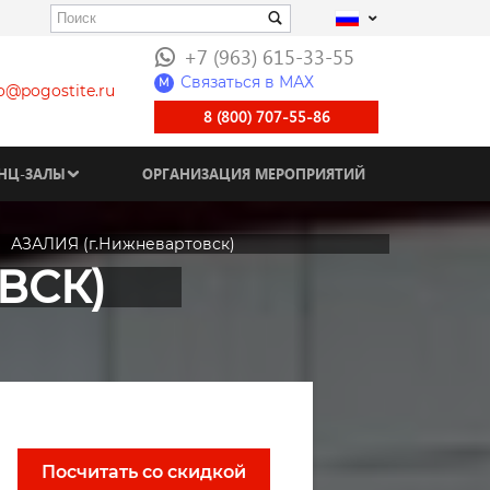
+7 (963) 615-33-55
Связаться в МАХ
M
fo@pogostite.ru
8 (800) 707-55-86
НЦ-ЗАЛЫ
ОРГАНИЗАЦИЯ МЕРОПРИЯТИЙ
АЗАЛИЯ (г.Нижневартовск)
ВСК)
Посчитать со скидкой