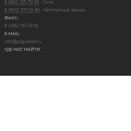
8 (862) 225-72-26
- Сочи
8 (800) 707-55-86
– бесплатный звонок
ФАКС:
8 (495) 737-47-55
E-MAIL:
info@pogostite.ru
ГДЕ НАС НАЙТИ